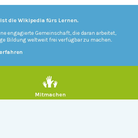
 ist die Wikipedia fürs Lernen.
ine engagierte Gemeinschaft, die daran arbeitet,
ge Bildung weltweit frei verfügbar zu machen.
erfahren
Mitmachen
Rechtlich
Datenschutz
Einwilligungen widerrufen