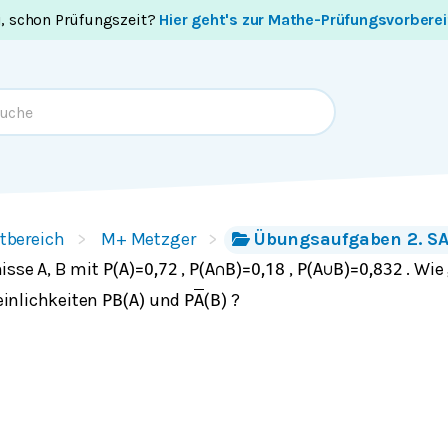
i, schon Prüfungszeit?
Hier geht's zur Mathe-Prüfungsvorbere
tbereich
M+ Metzger
Übungsaufgaben 2. SA 
isse A, B mit
,
,
. Wie
P
(
A
)
=
0,72
P
(
A
∩
B
)
=
0,18
P
(
A
∪
B
)
=
0,832
inlichkeiten
und
?
P
B
(
A
)
P
A
(
B
)