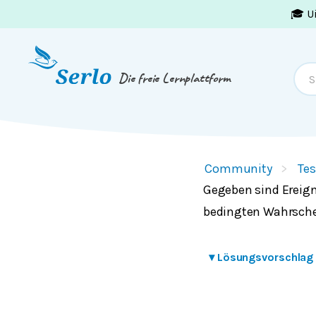
🎓 U
Springe zum
Inhalt
oder
Footer
Die freie Lernplattform
Community
Tes
Gegeben sind Ereign
bedingten Wahrsche
▾
Lösungsvorschlag