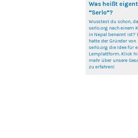
Was heißt eigent
“Serlo”?
Wusstest du schon, d
serlo.org nach einem K
in Nepal benannt ist? 
hatte der Gründer von
serlo.org die Idee für e
Lernplattform. Klick h
mehr über unsere Ges
zu erfahren!