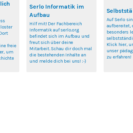
lich
Serlo Informatik im
Selbststä
Aufbau
Auf Serlo si
ass
Hilf mit! Der Fachbereich
aufbereitet,
loster
Informatik auf serlo.org
besonders le
Dort
befindet sich im Aufbau und
selbstständi
freut sich über deine
Klick hier, 
ine freie
Mitarbeit. Schau dir doch mal
unser pädag
ier, um
die bestehenden Inhalte an
zu erfahren!
chichte
und melde dich bei uns! :-)