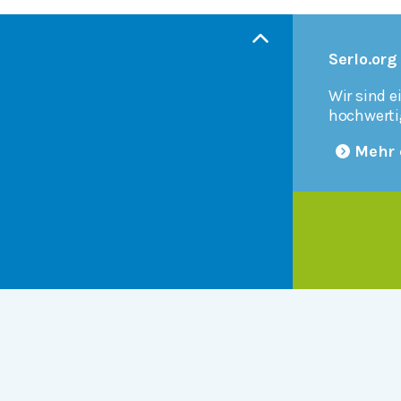
Serlo.org
Wir sind e
hochwerti
Mehr 
Products
r
Serlo Editor
Metadata API