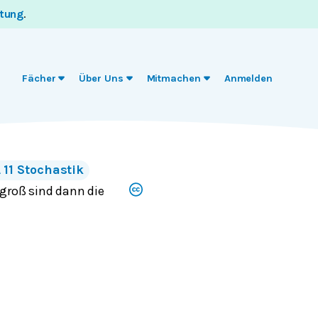
itung
.
Fächer
Über Uns
Mitmachen
Anmelden
11 Stochastik
 groß sind dann die