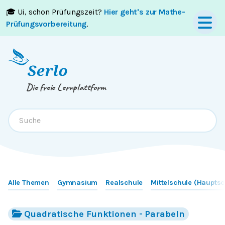
🎓 Ui, schon Prüfungszeit?
Hier geht's zur Mathe-
Springe zum
Inhalt
oder
Footer
Prüfungsvorbereitung
.
Die freie Lernplattform
Alle Themen
Gymnasium
Realschule
Mittelschule (Hauptsc
Quadratische Funktionen - Parabeln