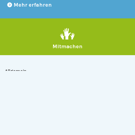
Mehr erfahren
Mitmachen
Allgemein
Über Serlo
Kontakt
Other Languages
Dabei sein
Newsletter
Jobs
GitHub
Community
Products