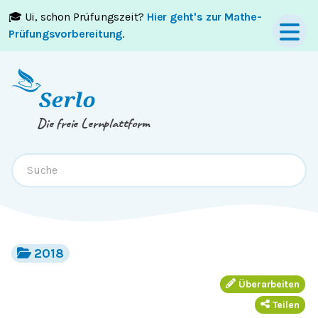
🎓 Ui, schon Prüfungszeit?
Hier geht's zur Mathe-
Springe zum
Inhalt
oder
Footer
Prüfungsvorbereitung
.
Die freie Lernplattform
2018
Überarbeiten
Teilen