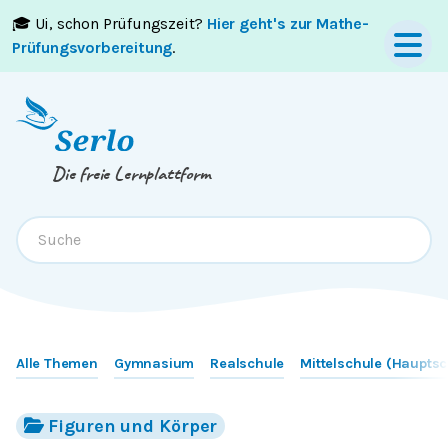
🎓 Ui, schon Prüfungszeit?
Hier geht's zur Mathe-
Springe zum
Inhalt
oder
Footer
Prüfungsvorbereitung
.
Die freie Lernplattform
Alle Themen
Gymnasium
Realschule
Mittelschule (Hauptsc
Figuren und Körper