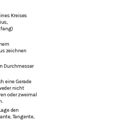
eines Kreises
ius,
fang)
einem
us zeichnen
en Durchmesser
ich eine Gerade
weder nicht
ren oder zweimal
n.
 Lage den
ante, Tangente,