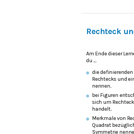
Rechteck un
Am Ende dieser Lern
du …
die definierende
Rechtecks und ei
nennen.
bei Figuren entsc
sich um Rechteck
handelt.
Merkmale von Re
Quadrat bezüglich
Symmetrie nenne