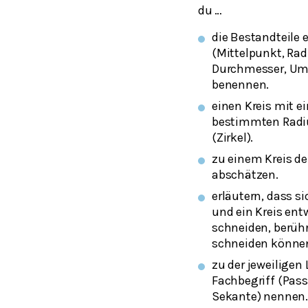
du …
die Bestandteile 
(Mittelpunkt, Rad
Durchmesser, Um
benennen.
einen Kreis mit 
bestimmten Radi
(Zirkel).
zu einem Kreis d
abschätzen.
erläutern, dass s
und ein Kreis ent
schneiden, berüh
schneiden könne
zu der jeweiligen
Fachbegriff (Pass
Sekante) nennen.