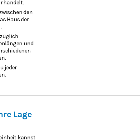
r handelt.
zwischen den
das Haus der
.
züglich
tenlängen und
erschiedenen
en.
u jeder
en.
hre Lage
einheit kannst