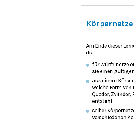
Körpernetze
Am Ende dieser Lern
du …
für Würfelnetze e
sie einen gültige
aus einem Körpern
welche Form von K
Quader, Zylinder,
entsteht.
selber Körpernetz
verschiedenen Kö