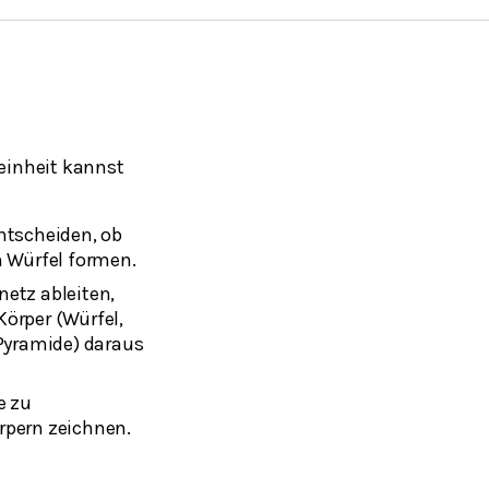
einheit kannst
ntscheiden, ob
n Würfel formen.
etz ableiten,
örper (Würfel,
 Pyramide) daraus
e zu
rpern zeichnen.