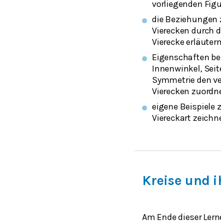
vorliegenden Figu
die Beziehungen 
Vierecken durch 
Vierecke erläutern
Eigenschaften be
Innenwinkel, Sei
Symmetrie den v
Vierecken zuordn
eigene Beispiele z
Viereckart zeichn
Kreise und i
Am Ende dieser Lern