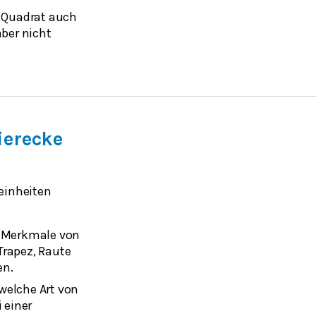
n Quadrat auch
aber nicht
ierecke
einheiten
n Merkmale von
Trapez, Raute
en.
welche Art von
i einer