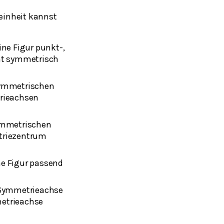
einheit kannst
ine Figur punkt-,
ht symmetrisch
symmetrischen
rieachsen
ymmetrischen
triezentrum
e Figur passend
 Symmetrieachse
etrieachse