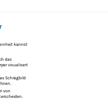
r
einheit kannst
rch das
per visualisert
das Schrägbild
chnen.
en von
terscheiden.