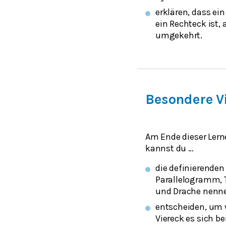
erklären, dass ei
ein Rechteck ist, 
umgekehrt.
Besondere V
Am Ende dieser Lern
kannst du …
die definierende
Parallelogramm, 
und Drache nenn
entscheiden, um 
Viereck es sich be