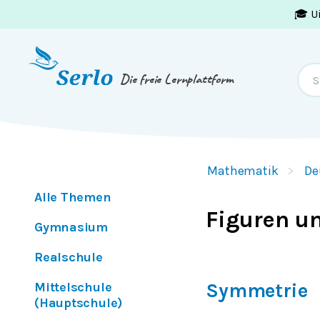
🎓 U
Springe zum
Inhalt
oder
Footer
Die freie Lernplattform
Mathematik
De
Alle Themen
Figuren u
Gymnasium
Realschule
Mittelschule
Symmetrie
(Hauptschule)