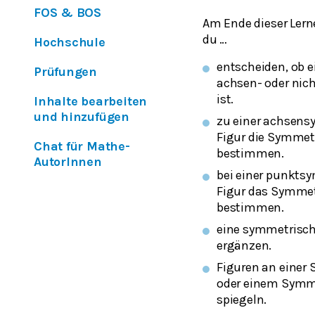
FOS & BOS
Am Ende dieser Lern
du …
Hochschule
entscheiden, ob e
Prüfungen
achsen- oder nic
ist.
Inhalte bearbeiten
und hinzufügen
zu einer achsen
Figur die Symmet
Chat für Mathe-
bestimmen.
AutorInnen
bei einer punkts
Figur das Symme
bestimmen.
eine symmetrisch
ergänzen.
Figuren an einer
oder einem Symm
spiegeln.