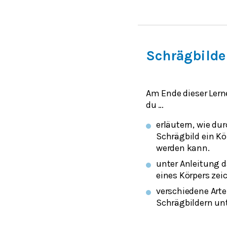
Schrägbilde
Am Ende dieser Lern
du …
erläutern, wie du
Schrägbild ein Kör
werden kann.
unter Anleitung 
eines Körpers zei
verschiedene Art
Schrägbildern un