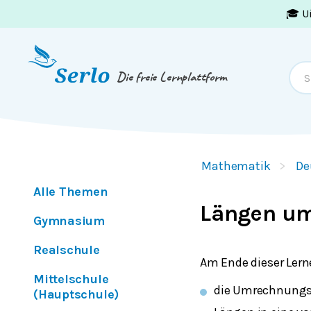
🎓 U
Springe zum
Inhalt
oder
Footer
Die freie Lernplattform
Mathematik
De
Alle Themen
Längen u
Gymnasium
Realschule
Am Ende dieser Lern
Mittelschule
die Umrechnungs
(Hauptschule)