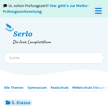
🎓 Ui, schon Prüfungszeit?
Hier geht's zur Mathe-
Springe zum
Inhalt
oder
Footer
Prüfungsvorbereitung
.
Die freie Lernplattform
Alle Themen
Gymnasium
Realschule
Mittelschule (Hauptsc
5. Klasse