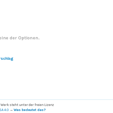
eine der Optionen.
rschlag
 Werk steht unter der freien Lizenz
SA 4.0
→
Was bedeutet das?