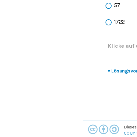
57
1722
Klicke auf 
▾
Lösungsvo
Dieses
CC BY-