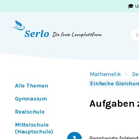
🎓 U
Springe zum
Inhalt
oder
Footer
Die freie Lernplattform
Mathematik
De
Einfache Gleichu
Alle Themen
Gymnasium
Aufgaben 
Realschule
Mittelschule
(Hauptschule)
Beantworte folgende