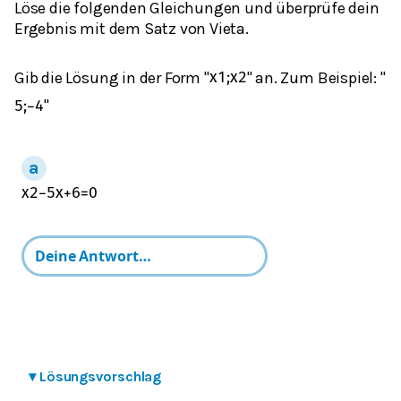
Löse die folgenden Gleichungen und überprüfe dein
Ergebnis mit dem Satz von Vieta.
Gib die Lösung in der Form "
" an. Zum Beispiel: "
x
1
;
x
2
"
5
;
−
4
x
2
−
5
x
+
6
=
0
▾
Lösungsvorschlag