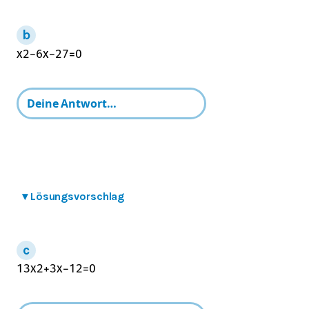
x
2
−
6
x
−
27
=
0
▾
Lösungsvorschlag
1
3
x
2
+
3
x
−
12
=
0