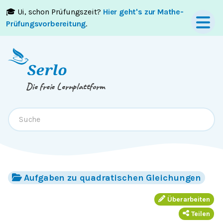
🎓 Ui, schon Prüfungszeit?
Hier geht's zur Mathe-
Springe zum
Inhalt
oder
Footer
Prüfungsvorbereitung
.
Die freie Lernplattform
Aufgaben zu quadratischen Gleichungen
Überarbeiten
Teilen