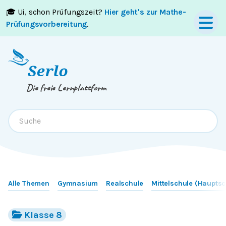
🎓 Ui, schon Prüfungszeit?
Hier geht's zur Mathe-
Springe zum
Inhalt
oder
Footer
Prüfungsvorbereitung
.
Die freie Lernplattform
Alle Themen
Gymnasium
Realschule
Mittelschule (Hauptsc
Klasse 8