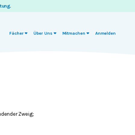
itung
.
Fächer
Über Uns
Mitmachen
Anmelden
ndender Zweig;