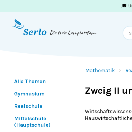
🎓 U
Springe zum
Inhalt
oder
Footer
Die freie Lernplattform
Mathematik
Re
Alle Themen
Zweig II un
Gymnasium
Realschule
Wirtschaftswissensc
Hauswirtschaftliche
Mittelschule
(Hauptschule)