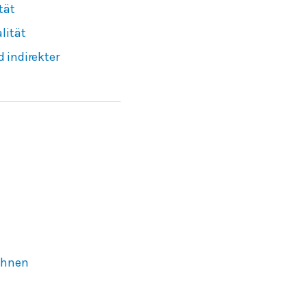
tät
lität
 indirekter
chnen