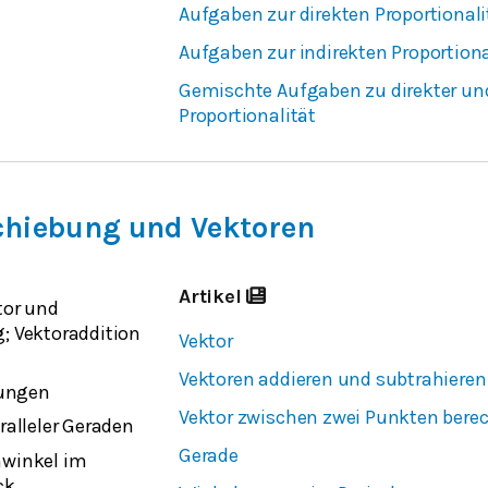
Aufgaben zur direkten Proportionali
Aufgaben zur indirekten Proportiona
Gemischte Aufgaben zu direkter und
Proportionalität
schiebung und Vektoren
Artikel
tor und
 Vektoraddition
Vektor
Vektoren addieren und subtrahieren
bungen
Vektor zwischen zwei Punkten bere
alleler Geraden
Gerade
winkel im
ck