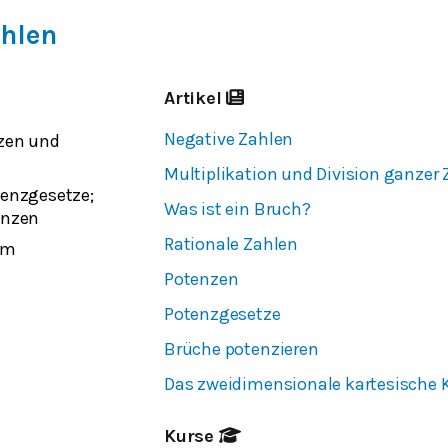
ahlen
Artikel
Negative Zahlen
zen und
n
Multiplikation und Division ganzer
enzgesetze;
Was ist ein Bruch?
enzen
Rationale Zahlen
em
Potenzen
Potenzgesetze
Brüche potenzieren
Das zweidimensionale kartesische
Kurse