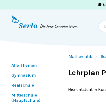
🎓 U
Springe zum
Inhalt
oder
Footer
Die freie Lernplattform
Mathematik
Re
Alle Themen
Lehrplan P
Gymnasium
Realschule
Hier entsteht in Kür
Mittelschule
(Hauptschule)