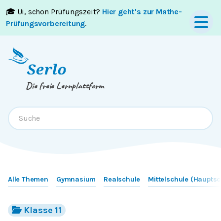
🎓 Ui, schon Prüfungszeit?
Hier geht's zur Mathe-
Springe zum
Inhalt
oder
Footer
Prüfungsvorbereitung
.
Die freie Lernplattform
Alle Themen
Gymnasium
Realschule
Mittelschule (Hauptsc
Klasse 11