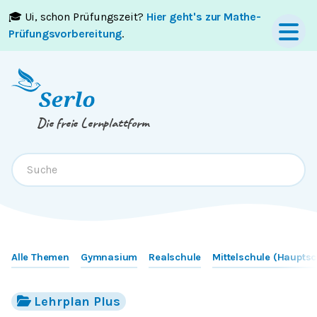
🎓 Ui, schon Prüfungszeit?
Hier geht's zur Mathe-
Springe zum
Inhalt
oder
Footer
Prüfungsvorbereitung
.
Die freie Lernplattform
Alle Themen
Gymnasium
Realschule
Mittelschule (Hauptsc
Lehrplan Plus