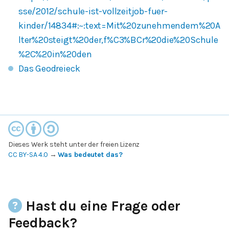
sse/2012/schule-ist-vollzeitjob-fuer-
kinder/14834#:~:text=Mit%20zunehmendem%20A
lter%20steigt%20der,f%C3%BCr%20die%20Schule
%2C%20in%20den
Das Geodreieck
Dieses Werk steht unter der freien Lizenz
CC BY-SA 4.0
→
Was bedeutet das?
Hast du eine Frage oder
Feedback?