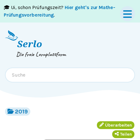
🎓 Ui, schon Prüfungszeit?
Hier geht's zur Mathe-
Springe zum
Inhalt
oder
Footer
Prüfungsvorbereitung
.
Die freie Lernplattform
2019
Überarbeiten
Teilen