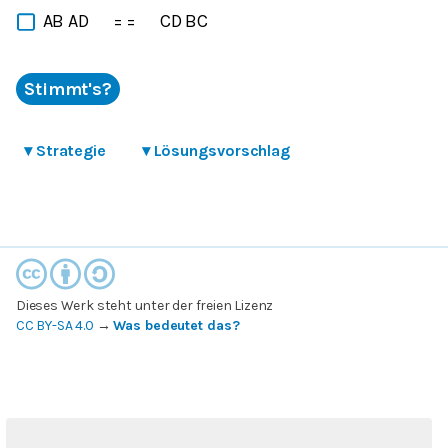
AB AD
= =
CD BC
Stimmt's?
▾
Strategie
▾
Lösungsvorschlag
Dieses Werk steht unter der freien Lizenz
CC BY-SA 4.0
→
Was bedeutet das?