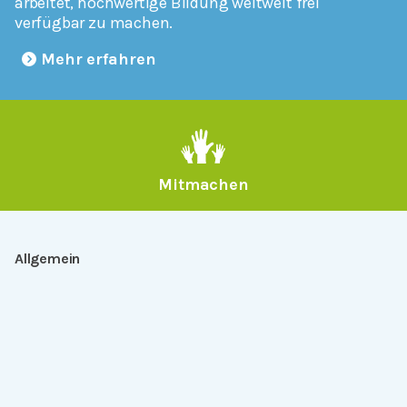
arbeitet, hochwertige Bildung weltweit frei
verfügbar zu machen.
Mehr erfahren
Mitmachen
Allgemein
Über Serlo
Kontakt
Other Languages
Dabei sein
Newsletter
Jobs
GitHub
Community