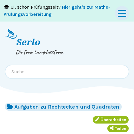
🎓 Ui, schon Prüfungszeit?
Hier geht's zur Mathe-
Springe zum
Inhalt
oder
Footer
Prüfungsvorbereitung
.
Die freie Lernplattform
Aufgaben zu Rechtecken und Quadraten
Überarbeiten
Teilen