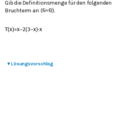
Gib die Definitionsmenge für den folgenden
Bruchterm an (
.
𝔾
=
ℚ
)
T
(
x
)
=
x
−
2
(
3
−
x
)
⋅
x
▾
Lösungsvorschlag