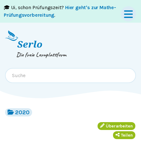
🎓 Ui, schon Prüfungszeit?
Hier geht's zur Mathe-
Springe zum
Inhalt
oder
Footer
Prüfungsvorbereitung
.
Die freie Lernplattform
2020
Überarbeiten
Teilen