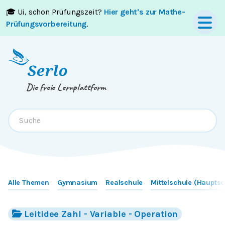
🎓 Ui, schon Prüfungszeit?
Hier geht's zur Mathe-
Springe zum
Inhalt
oder
Footer
Prüfungsvorbereitung
.
Die freie Lernplattform
Alle Themen
Gymnasium
Realschule
Mittelschule (Hauptsc
Leitidee Zahl - Variable - Operation