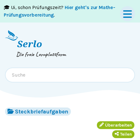
🎓 Ui, schon Prüfungszeit?
Hier geht's zur Mathe-
Springe zum
Inhalt
oder
Footer
Prüfungsvorbereitung
.
Die freie Lernplattform
Steckbriefaufgaben
Überarbeiten
Teilen