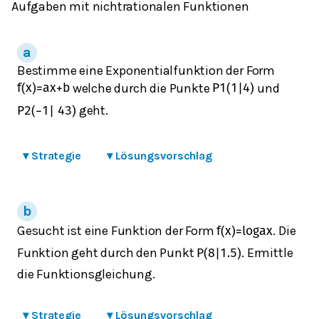
Aufgaben mit nichtrationalen Funktionen
Bestimme eine Exponentialfunktion der Form
welche durch die Punkte
und
f
(
x
)
=
a
x
+
b
P
1
(
1
|
4
)
geht.
P
2
(
−
1
|
4
3
)
▾
Strategie
▾
Lösungsvorschlag
Gesucht ist eine Funktion der Form
. Die
f
(
x
)
=
log
a
x
Funktion geht durch den Punkt
. Ermittle
P
(
8
|
1.5
)
die Funktionsgleichung.
▾
Strategie
▾
Lösungsvorschlag