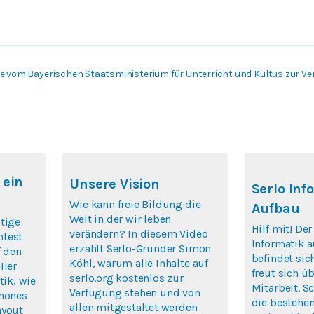
 vom Bayerischen Staatsministerium für Unterricht und Kultus zur Ver
 ein
Unsere Vision
Serlo Inf
Wie kann freie Bildung die
Aufbau
Welt in der wir leben
tige
Hilf mit! De
verändern? In diesem Video
htest
Informatik a
erzählt Serlo-Gründer Simon
f den
befindet si
Köhl, warum alle Inhalte auf
Hier
freut sich ü
serlo.org kostenlos zur
tik, wie
Mitarbeit. S
Verfügung stehen und von
chönes
die bestehen
allen mitgestaltet werden
ayout