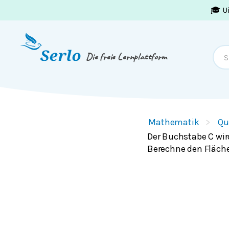
🎓 U
Springe zum
Inhalt
oder
Footer
Die freie Lernplattform
Mathematik
Qu
Der Buchstabe C wir
Berechne den Fläch