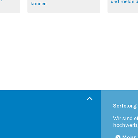
und melde di
können.
Serlo.org
Wir sind e
hochwerti
Mehr 