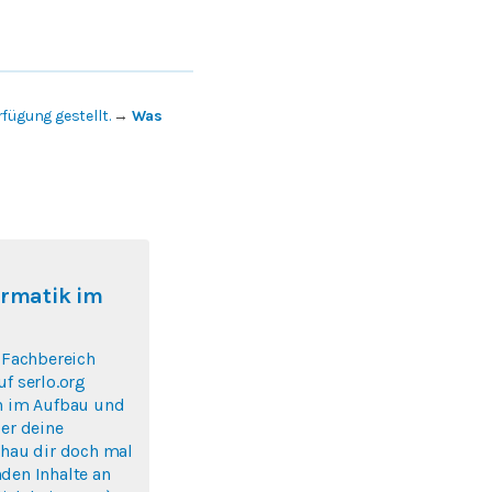
fügung gestellt.
→
Was
ormatik im
r Fachbereich
uf serlo.org
ch im Aufbau und
ber deine
chau dir doch mal
den Inhalte an