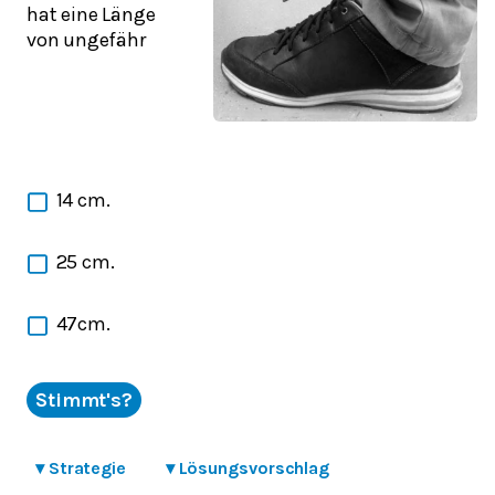
hat eine Länge
von ungefähr
14 cm.
25 cm.
47cm.
Stimmt's?
▾
Strategie
▾
Lösungsvorschlag