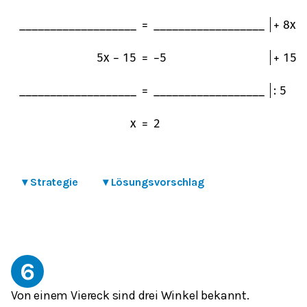
_
_
_
_
_
_
_
_
_
_
_
_
_
_
_
_
_
_
_
=
_
_
_
_
_
_
_
_
_
_
_
_
_
_
_
_
_
_
+
8
x
5
x
−
15
=
−
5
+
15
_
_
_
_
_
_
_
_
_
_
_
_
_
_
_
_
_
_
_
=
_
_
_
_
_
_
_
_
_
_
_
_
_
_
_
_
_
_
:
5
x
=
2
▾
Strategie
▾
Lösungsvorschlag
6
Von einem Viereck sind drei Winkel bekannt.