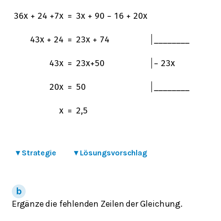
36
x
+
24
+
7
x
=
3
x
+
90
−
16
+
20
x
43
x
+
24
=
23
x
+
74
_
_
_
_
_
_
_
_
43
x
=
23
x
+
50
−
23
x
20
x
=
50
_
_
_
_
_
_
_
_
x
=
2,5
▾
Strategie
▾
Lösungsvorschlag
Ergänze die fehlenden Zeilen der Gleichung.