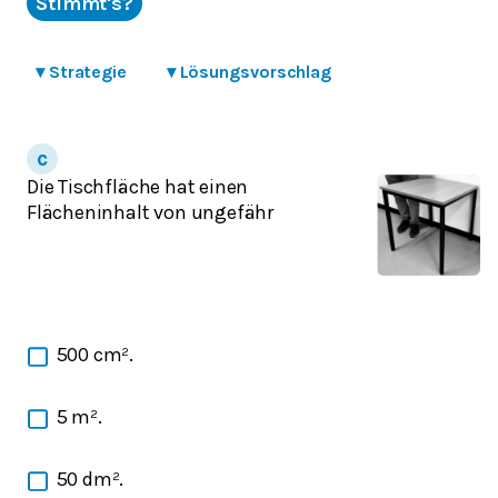
Stimmt's?
▾
Strategie
▾
Lösungsvorschlag
Die Tischfläche hat einen
Flächeninhalt von ungefähr
500 cm².
5 m².
50 dm².