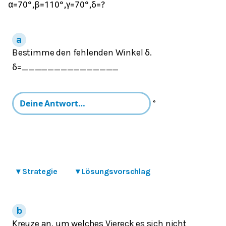
α
=
70
°
,
β
=
110
°
,
γ
=
70
°
,
δ
=
?
Bestimme den fehlenden Winkel
.
δ
_______________
δ
=
°
▾
Strategie
▾
Lösungsvorschlag
Kreuze an, um welches Viereck es sich nicht