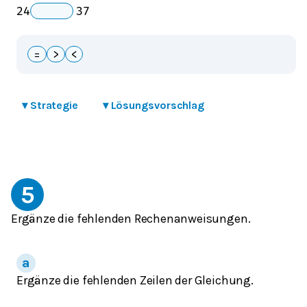
_
2
4
3
7
=
>
<
▾
Strategie
▾
Lösungsvorschlag
5
Ergänze die fehlenden Rechenanweisungen.
Ergänze die fehlenden Zeilen der Gleichung.