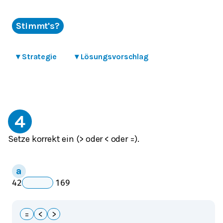
Stimmt's?
▾
Strategie
▾
Lösungsvorschlag
4
Setze korrekt ein (> oder < oder =).
_
4
2
169
=
<
>