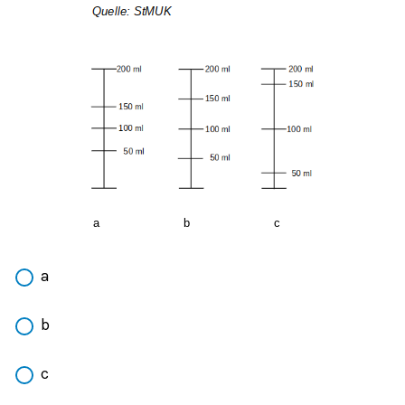
a
b
c