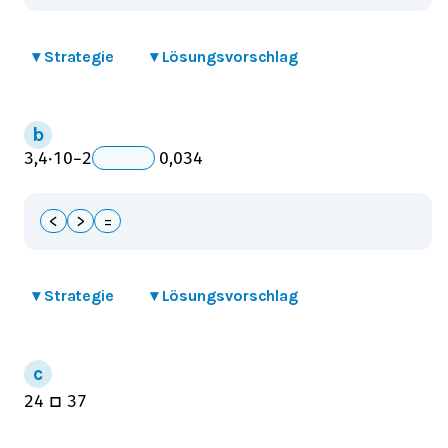
▾
Strategie
▾
Lösungsvorschlag
_
3,4
⋅
10
−
2
0,034
<
>
=
▾
Strategie
▾
Lösungsvorschlag
2
4
□
3
7