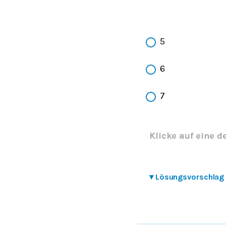
5
6
7
Klicke auf eine d
▾
Lösungsvorschlag