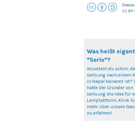
Dieses
CC BY-
Was heißt eigent
“Serlo”?
Wusstest du schon, d
serlo.org nach einem K
in Nepal benannt ist? 
hatte der Gründer von
serlo.org die Idee für e
Lernplattform. Klick h
mehr über unsere Ges
zu erfahren!