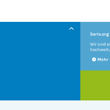
Serlo.org
Wir sind e
hochwerti
Mehr 