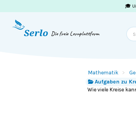
🎓 U
Springe zum
Inhalt
oder
Footer
Die freie Lernplattform
Mathematik
Ge
Aufgaben zu Kr
Wie viele Kreise ka