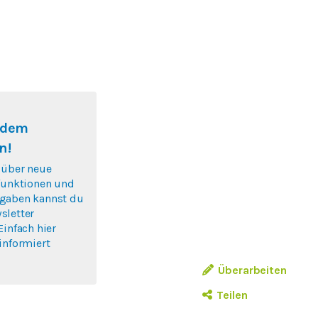
f dem
n!
 über neue
nfunktionen und
gaben kannst du
sletter
Einfach hier
informiert
Überarbeiten
Teilen