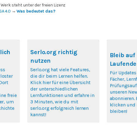
 Werk steht unter der freien Lizenz
SA 4.0
→
Was bedeutet das?
lich
Serlo.org richtig
Bleib au
nutzen
Laufende
ass
Serlo.org hat viele Features,
Für Updates
loster
die dir beim Lernen helfen.
Fächer, Ler
Dort
Klick hier für eine Übersicht
Prüfungsauf
der unterschiedlichen
unseren New
ine freie
Lernfunktionen und erfahre in
abonnieren. 
ier, um
3 Minuten, wie du mit
klicken und 
chichte
serlo.org erfolgreich lernen
bleiben!
kannst!