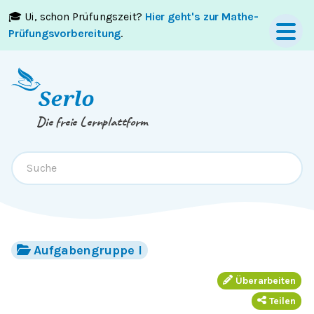
🎓 Ui, schon Prüfungszeit?
Hier geht's zur Mathe-
Springe zum
Inhalt
oder
Footer
Prüfungsvorbereitung
.
Die freie Lernplattform
Aufgabengruppe I
Überarbeiten
Teilen