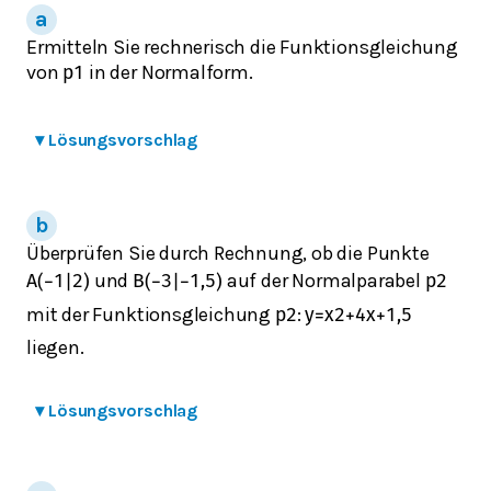
Ermitteln Sie rechnerisch die Funktionsgleichung
von
in der Normalform.
p
1
▾
Lösungsvorschlag
Überprüfen Sie durch Rechnung, ob die Punkte
und
auf der Normalparabel
A
(
−
1
|
2
)
B
(
−
3
|
−
1,5
)
p
2
mit der Funktionsgleichung
:
p
2
y
=
x
2
+
4
x
+
1,5
liegen.
▾
Lösungsvorschlag