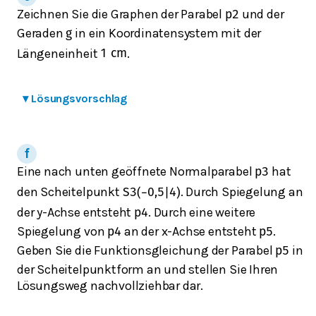
Zeichnen Sie die Graphen der Parabel
und der
p
2
Geraden
in ein Koordinatensystem mit der
g
Längeneinheit
.
1
c
m
▾
Lösungsvorschlag
Eine nach unten geöffnete Normalparabel
hat
p
3
den Scheitelpunkt
. Durch Spiegelung an
S
3
(
−
0,5
|
4
)
der y-Achse entsteht
. Durch eine weitere
p
4
Spiegelung von
an der x-Achse entsteht
.
p
4
p
5
Geben Sie die Funktionsgleichung der Parabel
in
p
5
der Scheitelpunktform an und stellen Sie Ihren
Lösungsweg nachvollziehbar dar.