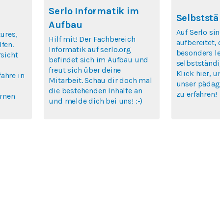
Serlo Informatik im
Selbststä
Aufbau
Auf Serlo si
tures,
Hilf mit! Der Fachbereich
aufbereitet,
fen.
Informatik auf serlo.org
besonders le
rsicht
befindet sich im Aufbau und
selbstständi
freut sich über deine
Klick hier, 
ahre in
Mitarbeit. Schau dir doch mal
unser pädag
die bestehenden Inhalte an
zu erfahren!
ernen
und melde dich bei uns! :-)