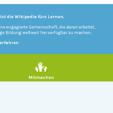
 ist die Wikipedia fürs Lernen.
ine engagierte Gemeinschaft, die daran arbeitet,
ge Bildung weltweit frei verfügbar zu machen.
erfahren
Mitmachen
Rechtlich
Datenschutz
Einwilligungen widerrufen