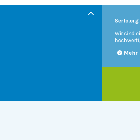
Serlo.org
Wir sind e
hochwerti
Mehr 
Products
r
Serlo Editor
Metadata API