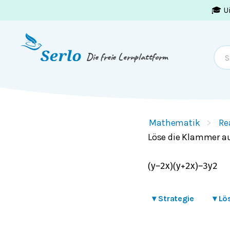
🎓 U
Springe zum
Inhalt
oder
Footer
Die freie Lernplattform
Mathematik
Re
Löse die Klammer a
(
y
–
2
x
)
(
y
+
2
x
)
–
3
y
2
▾
Strategie
▾
Lö