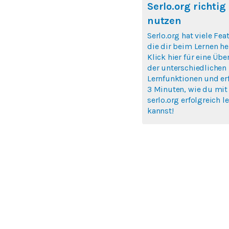
Serlo.org richtig
nutzen
Serlo.org hat viele Fea
die dir beim Lernen hel
Klick hier für eine Übe
der unterschiedlichen
Lernfunktionen und erf
3 Minuten, wie du mit
serlo.org erfolgreich l
kannst!