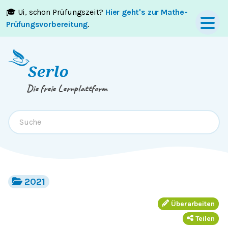
🎓 Ui, schon Prüfungszeit?
Hier geht's zur Mathe-
Springe zum
Inhalt
oder
Footer
Prüfungsvorbereitung
.
Die freie Lernplattform
2021
Überarbeiten
Teilen