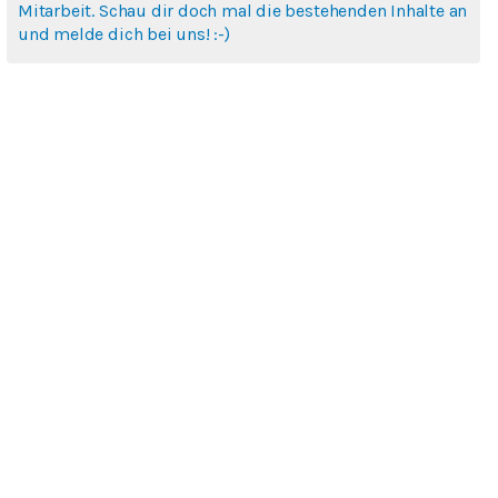
Mitarbeit. Schau dir doch mal die bestehenden Inhalte an
und melde dich bei uns! :-)