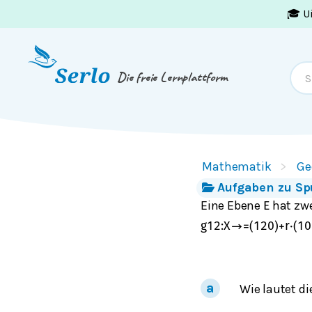
🎓 U
Springe zum
Inhalt
oder
Footer
Die freie Lernplattform
Mathematik
Ge
Aufgaben zu Sp
Eine Ebene
hat zw
E
g
12
:
X
→
=
(
1
2
0
)
+
r
⋅
(
1
0
Wie lautet d