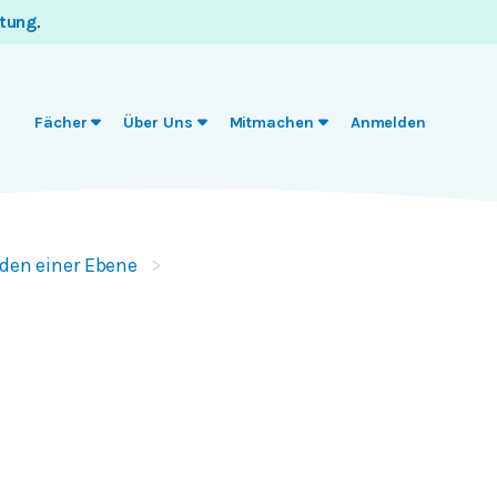
itung
.
Fächer
Über Uns
Mitmachen
Anmelden
den einer Ebene