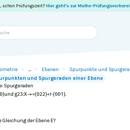
i, schon Prüfungszeit?
Hier geht's zur Mathe-Prüfungsvorbere
ometrie
…
Ebenen
Spurpunkte und Spurgera
urpunkten und Spurgeraden einer Ebene
ei Spurgeraden
und
.
0
)
g
23
:
X
→
=
(
0
2
2
)
+
r
⋅
(
0
0
1
)
ie Gleichung der Ebene
?
E