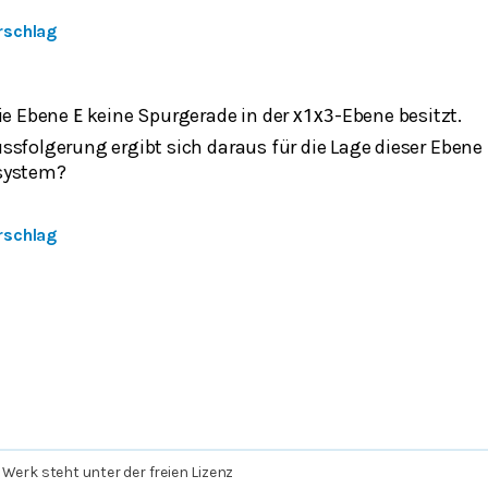
rschlag
die Ebene
keine Spurgerade in der
-Ebene besitzt.
E
x
1
x
3
ssfolgerung ergibt sich daraus für die Lage dieser Ebene
system?
rschlag
 Werk steht unter der freien Lizenz