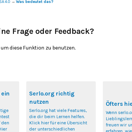
SA 4.0
→
Was bedeutet das?
ine Frage oder Feedback?
um diese Funktion zu benutzen.
 ein
Serlo.org richtig
nutzen
Öfters hi
tige
Serlo.org hat viele Features,
Wenn serlo.o
htest
die dir beim Lernen helfen.
Lieblingsler
f den
Klick hier für eine Übersicht
freuen wir u
Hier
der unterschiedlichen
erfahren, wie