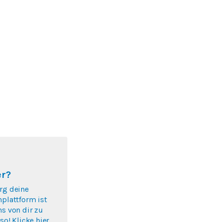
er?
rg deine
nplattform ist
ns von dir zu
so! Klicke hier