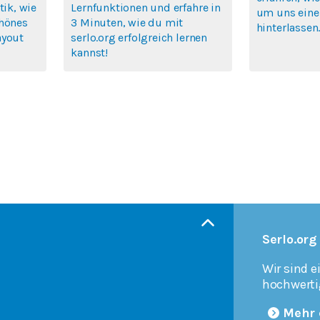
tik, wie
Lernfunktionen und erfahre in
um uns eine
chönes
3 Minuten, wie du mit
hinterlassen
ayout
serlo.org erfolgreich lernen
kannst!
Serlo.org
Wir sind e
hochwerti
Mehr 