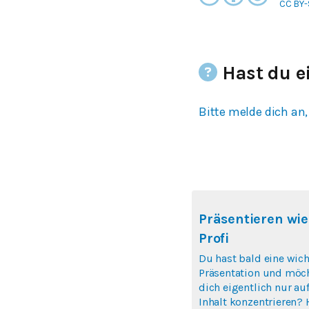
CC BY-
Hast du e
Bitte melde dich an,
Präsentieren wie
Profi
Du hast bald eine wich
Präsentation und möc
dich eigentlich nur au
Inhalt konzentrieren? 