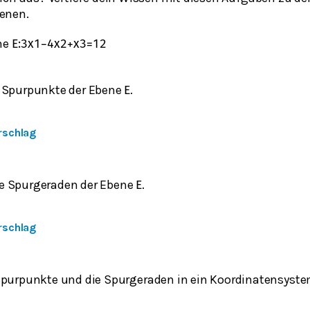
enen.
ne
E
:
3
x
1
−
4
x
2
+
x
3
=
12
 Spurpunkte der Ebene
.
E
rschlag
e Spurgeraden der Ebene
.
E
rschlag
Spurpunkte und die Spurgeraden in ein Koordinatensyste