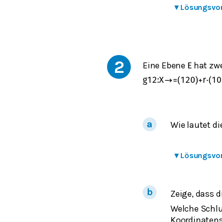
▾
Lösungsvo
2
Eine Ebene
hat zw
E
g
12
:
X
→
=
(
1
2
0
)
+
r
⋅
(
1
0
Wie lautet d
▾
Lösungsvo
Zeige, dass 
Welche Schlu
Koordinaten