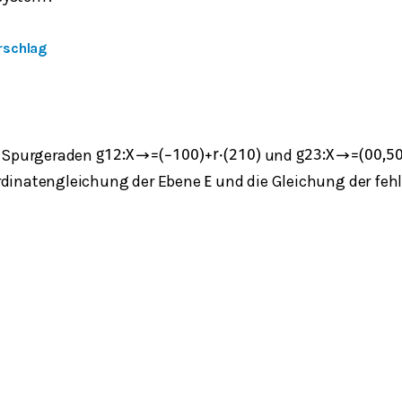
rschlag
e Spurgeraden
und
g
12
:
X
→
=
(
−
1
0
0
)
+
r
⋅
(
2
1
0
)
g
23
:
X
→
=
(
0
0,5
dinatengleichung der Ebene
und die Gleichung der feh
E