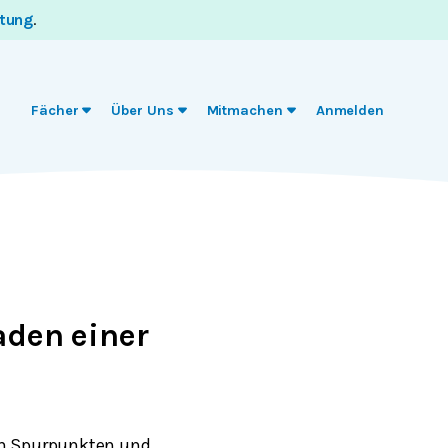
itung
.
Fächer
Über Uns
Mitmachen
Anmelden
den einer
den Spurpunkten und