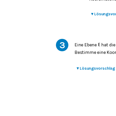
▾
Lösungsvo
3
Eine Ebene
hat di
E
Bestimme eine Koor
▾
Lösungsvorschlag