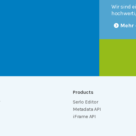
Wir sind e
hochwerti
Mehr 
Products
r
Serlo Editor
Metadata API
iFrame API