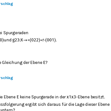
rschlag
ei Spurgeraden
und
.
0
)
g
23
:
X
→
=
(
0
2
2
)
+
r
⋅
(
0
0
1
)
ie Gleichung der Ebene
?
E
rschlag
die Ebene
keine Spurgerade in der
-Ebene besitzt.
E
x
1
x
3
ssfolgerung ergibt sich daraus für die Lage dieser Ebene
system?