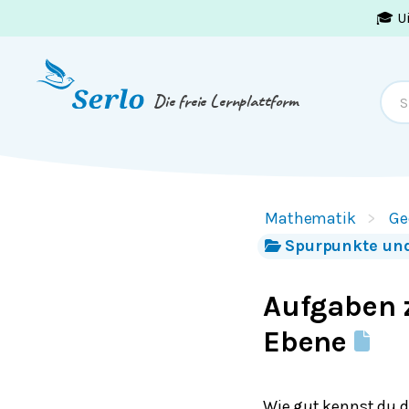
🎓 U
Springe zum
Inhalt
oder
Footer
Die freie Lernplattform
Mathematik
Ge
Spurpunkte und
Aufgaben 
Ebene
Wie gut kennst du d