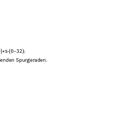
:
0
)
+
s
⋅
(
0
−
3
2
)
lenden Spurgeraden.