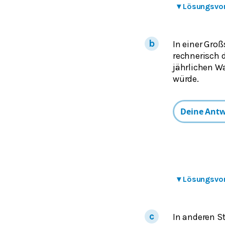
▾
Lösungsvo
In einer Gro
rechnerisch 
jährlichen W
würde.
▾
Lösungsvo
In anderen S