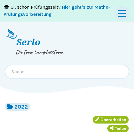
🎓 Ui, schon Prüfungszeit?
Hier geht's zur Mathe-
Springe zum
Inhalt
oder
Footer
Prüfungsvorbereitung
.
Die freie Lernplattform
2022
Überarbeiten
Teilen