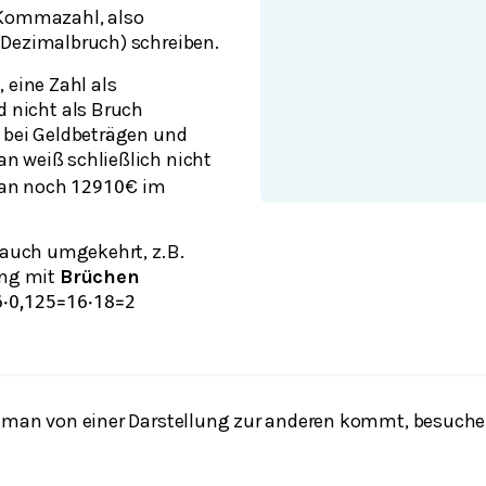
 Kommazahl, also
 Dezimalbruch) schreiben.
, eine Zahl als
 nicht als Bruch
B. bei Geldbeträgen und
an weiß schließlich nicht
man noch
€ im
129
10
auch umgekehrt, z. B.
ng mit
Brüchen
6
⋅
0,125
=
16
⋅
1
8
=
2
 man von einer Darstellung zur anderen kommt, besuche