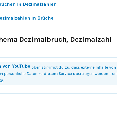
rüchen in Dezimalzahlen
ezimalzahlen in Brüche
hema Dezimalbruch, Dezimalzahl
n von
YouTube
 Bild oder Button oben stimmst du zu, dass externe Inhalte von
n persönliche Daten zu diesem Service übertragen werden – e
ng
.