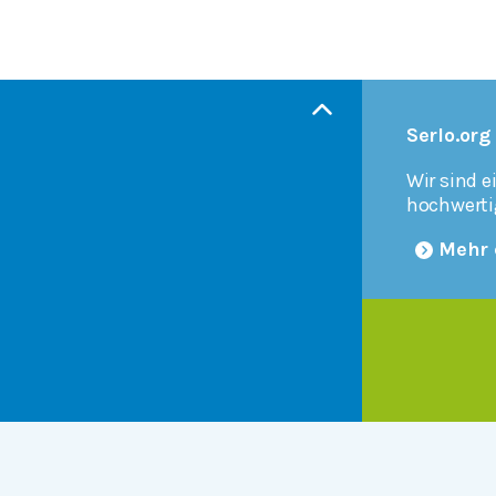
Serlo.org
Wir sind e
hochwerti
Mehr 
Products