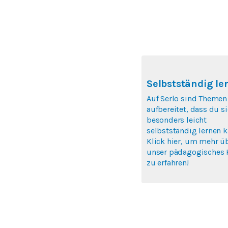
Selbstständig le
Auf Serlo sind Themen
aufbereitet, dass du si
besonders leicht
selbstständig lernen k
Klick hier, um mehr ü
unser pädagogisches 
zu erfahren!