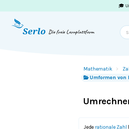
🎓 U
Springe zum
Inhalt
oder
Footer
Die freie Lernplattform
Mathematik
Za
Umformen von 
Umrechnen
Jede
rationale Zahl