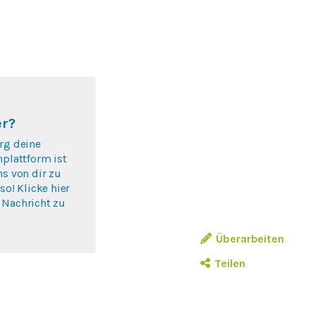
er?
rg deine
nplattform ist
ns von dir zu
so! Klicke hier
 Nachricht zu
.
Überarbeiten
Teilen