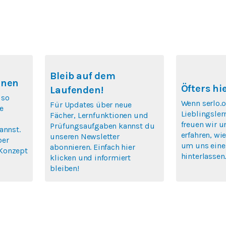
Bleib auf dem
rnen
Öfters hi
Laufenden!
 so
Wenn serlo.o
Für Updates über neue
e
Lieblingsler
Fächer, Lernfunktionen und
freuen wir u
Prüfungsaufgaben kannst du
annst.
erfahren, wie
unseren Newsletter
ber
um uns eine
abonnieren. Einfach hier
Konzept
hinterlassen
klicken und informiert
bleiben!