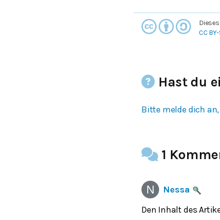
Dieses
CC BY-
Hast du e
Bitte melde dich an,
1 Komme
Nessa
Den Inhalt des Arti