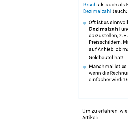
Bruch
als auch als
Dezimalzahl
(auch:
Oft ist es sinnvoll
Dezimalzahl
und
darzustellen, z. 
Preisschildern. M
auf Anhieb, ob 
Geldbeutel hat!
Manchmal ist es 
wenn die Rechnu
einfacher wird:
1
Um zu erfahren, wie
Artikel: