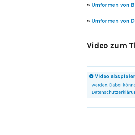
»
Umformen von B
»
Umformen von D
Video zum T
Video abspiele
Mit einem Klick auf
werden. Dabei könne
Datenschutzerkläru