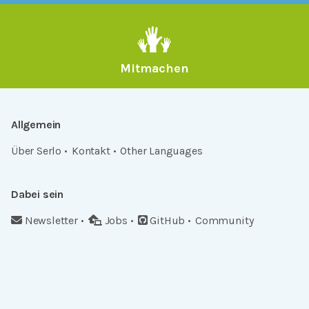
Mitmachen
Allgemein
Über Serlo
Kontakt
Other Languages
Dabei sein
Newsletter
Jobs
GitHub
Community
Products
Serlo Editor
Metadata API
iFrame API