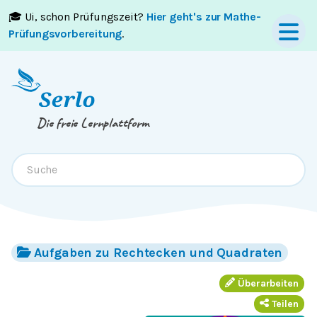
🎓 Ui, schon Prüfungszeit?
Hier geht's zur Mathe-
Springe zum
Inhalt
oder
Footer
Prüfungsvorbereitung
.
Die freie Lernplattform
Aufgaben zu Rechtecken und Quadraten
Überarbeiten
Teilen