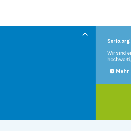
Serlo.org
Wir sind e
hochwerti
Mehr 