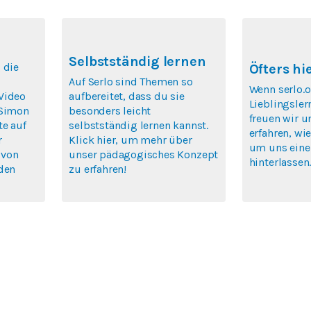
Selbstständig lernen
 die
Öfters hi
Auf Serlo sind Themen so
Wenn serlo.o
Video
aufbereitet, dass du sie
Lieblingsler
 Simon
besonders leicht
freuen wir u
te auf
selbstständig lernen kannst.
erfahren, wie
r
Klick hier, um mehr über
um uns eine
 von
unser pädagogisches Konzept
hinterlassen
rden
zu erfahren!