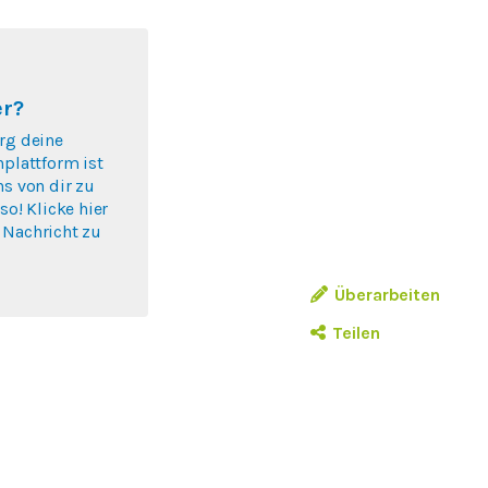
er?
rg deine
nplattform ist
ns von dir zu
so! Klicke hier
 Nachricht zu
.
Überarbeiten
Teilen