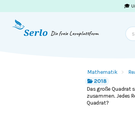
🎓 U
Springe zum
Inhalt
oder
Footer
Die freie Lernplattform
Mathematik
Re
2018
Das große Quadrat s
zusammen. Jedes Re
Quadrat?