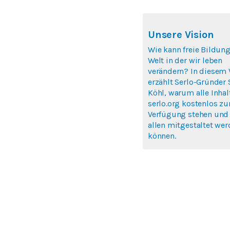
Unsere Vision
Wie kann freie Bildung
Welt in der wir leben
verändern? In diesem 
erzählt Serlo-Gründer
Köhl, warum alle Inhal
serlo.org kostenlos zu
Verfügung stehen und
allen mitgestaltet we
können.