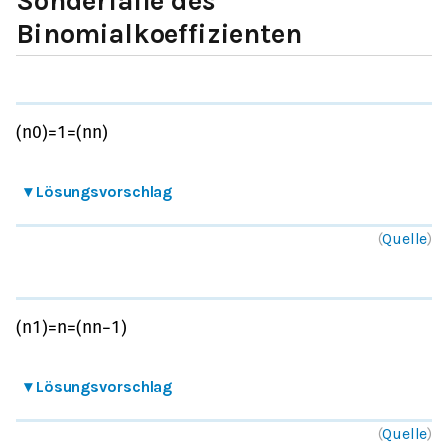
Sonderfälle des
Binomialkoeffizienten
(
n
0
)
=
1
=
(
n
n
)
▾
Lösungsvorschlag
(
Quelle
)
(
n
1
)
=
n
=
(
n
n
−
1
)
▾
Lösungsvorschlag
(
Quelle
)