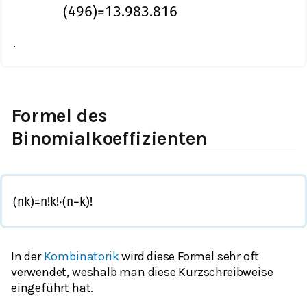
(
49
6
)
=
13.983.816
.
Formel des
Binomialkoeffizienten
(
n
k
)
=
n
!
k
!
⋅
(
n
−
k
)
!
In der
Kombinatorik
wird diese Formel sehr oft
verwendet, weshalb man diese Kurzschreibweise
eingeführt hat.