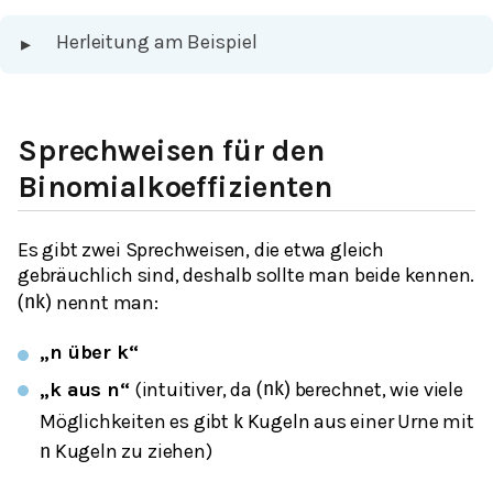
Herleitung am Beispiel
▸
Sprechweisen für den
Binomialkoeffizienten
Es gibt zwei Sprechweisen, die etwa gleich
gebräuchlich sind, deshalb sollte man beide kennen.
nennt man:
(
n
k
)
„n über k“
„k aus n“
(intuitiver, da
berechnet, wie viele
(
n
k
)
Möglichkeiten es gibt
Kugeln aus einer Urne mit
k
Kugeln zu ziehen)
n