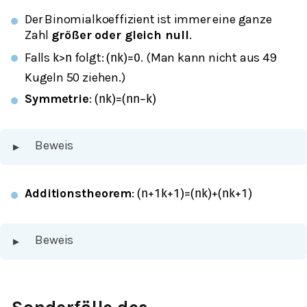
Der Binomialkoeffizient ist immer eine ganze
Zahl
größer oder gleich null
.
Falls
folgt:
. (Man kann nicht aus 49
k
>
n
(
n
k
)
=
0
Kugeln 50 ziehen.)
Symmetrie
:
(
n
k
)
=
(
n
n
−
k
)
Beweis
▸
Additionstheorem
:
(
n
+
1
k
+
1
)
=
(
n
k
)
+
(
n
k
+
1
)
Beweis
▸