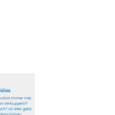
ddies
 schon immer mal
zen verkuppeln?
ch? Ist aber ganz
 dem Online-