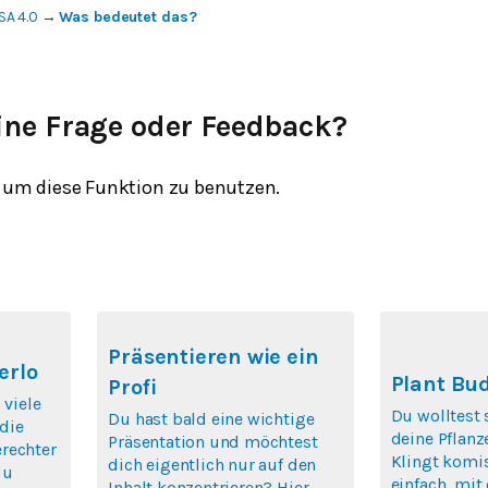
SA 4.0
→
Was bedeutet das?
ine Frage oder Feedback?
um diese Funktion zu benutzen.
Präsentieren wie ein
erlo
Plant Bu
Profi
 viele
Du wolltest
Du hast bald eine wichtige
die
deine Pflan
Präsentation und möchtest
rechter
Klingt komis
dich eigentlich nur auf den
du
einfach, mit
Inhalt konzentrieren? Hier