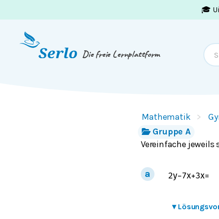
🎓 U
Springe zum
Inhalt
oder
Footer
Die freie Lernplattform
Mathematik
Gy
Gruppe A
Vereinfache jeweils 
2
y
−
7
x
+
3
x
=
▾
Lösungsvo