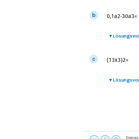
0,1
a
2
⋅
30
a
3
=
▾
Lösungsvo
(
1
3
x
3
)
2
=
▾
Lösungsvo
Dieses