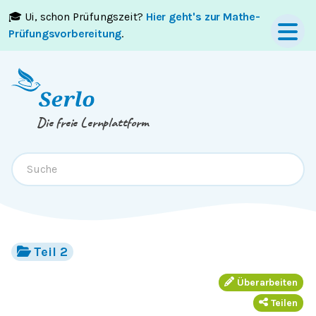
🎓 Ui, schon Prüfungszeit?
Hier geht's zur Mathe-
Springe zum
Inhalt
oder
Footer
Prüfungsvorbereitung
.
Die freie Lernplattform
Teil 2
Überarbeiten
Teilen