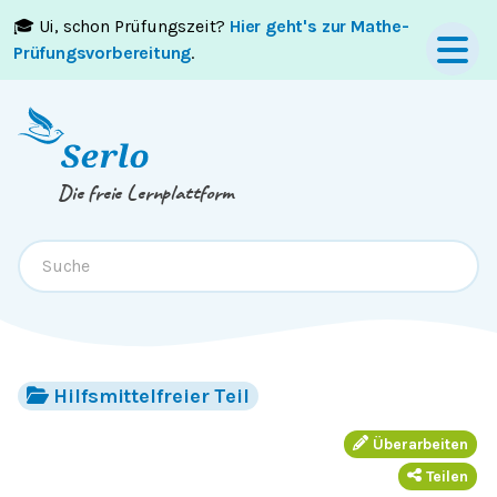
🎓 Ui, schon Prüfungszeit?
Hier geht's zur Mathe-
Springe zum
Inhalt
oder
Footer
Prüfungsvorbereitung
.
Die freie Lernplattform
Hilfsmittelfreier Teil
Überarbeiten
Teilen