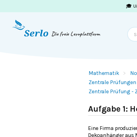
🎓 U
Springe zum
Inhalt
oder
Footer
Die freie Lernplattform
Mathematik
No
Zentrale Prüfungen
Zentrale Prüfung - 
Aufgabe 1: 
Eine Firma produzie
Dekoanhänger aus Me