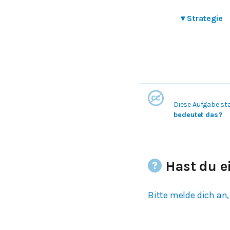
▾
Strategie
Diese Aufgabe st
bedeutet das?
Hast du e
Bitte melde dich an,