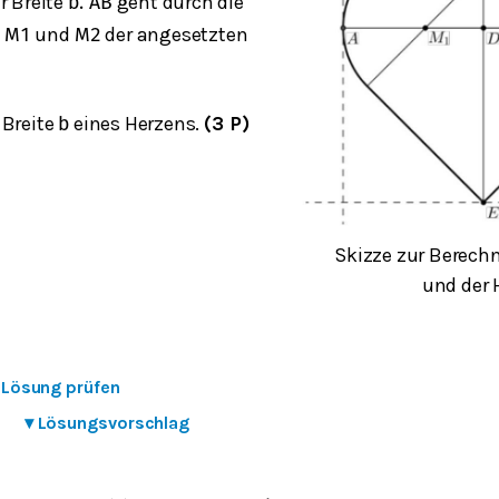
r Breite
geht durch die
b
.
A
B
e
und
der angesetzten
M
1
M
2
 Breite
eines Herzens.
(3 P)
b
Skizze zur Berech
und der
e Lösung prüfen
▾
Lösungsvorschlag