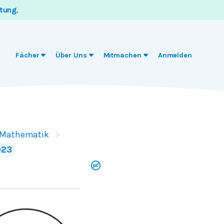
itung
.
Fächer
Über Uns
Mitmachen
Anmelden
- Mathematik
023