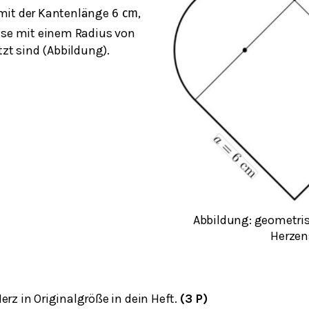
mit der Kantenlänge
,
6
c
m
ise mit einem Radius von
zt sind (Abbildung).
Abbildung: geometri
Herzen
erz in Originalgröße in dein Heft.
(3 P)