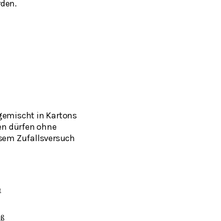
rden.
 gemischt in Kartons
en dürfen ohne
sem Zufallsversuch