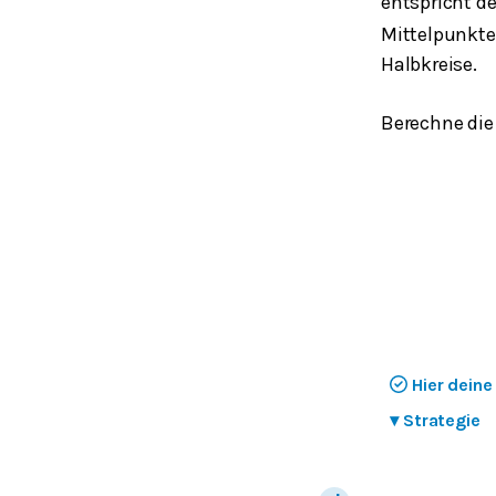
entspricht de
Mittelpunkt
Halbkreise.
Berechne die
Hier dein
▾
Strategie