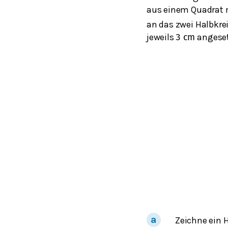
aus einem Quadrat 
an das zwei Halbkre
jeweils
angeset
3
c
m
Zeichne ein H