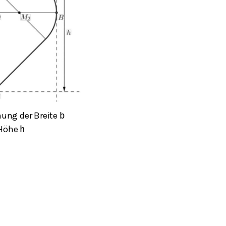
nung der Breite
b
 Höhe
h