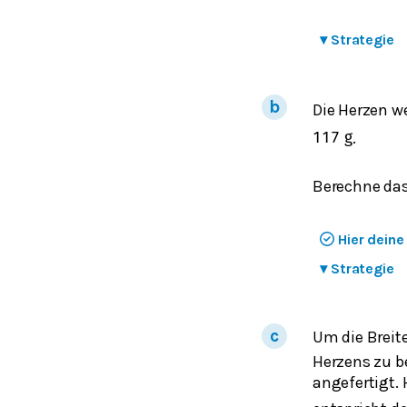
▾
Strategie
Die Herzen w
.
117
g
Berechne das
Hier dein
▾
Strategie
Um die Breit
Herzens zu b
angefertigt. 