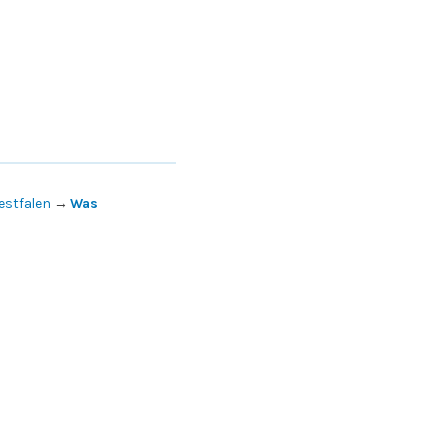
estfalen
→
Was