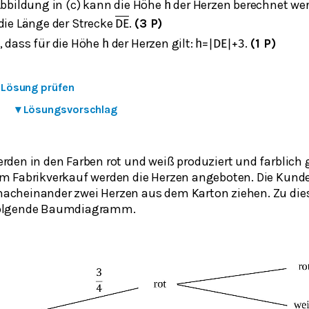
Abbildung in (c) kann die Höhe
der Herzen berechnet we
h
die Länge der Strecke
.
(3 P)
D
E
, dass für die Höhe
der Herzen gilt:
.
(1 P)
h
h
=
|
D
E
|
+
3
e Lösung prüfen
▾
Lösungsvorschlag
erden in den Farben rot und weiß produziert und farblich
im Fabrikverkauf werden die Herzen angeboten. Die Kund
acheinander zwei Herzen aus dem Karton ziehen. Zu die
folgende Baumdiagramm.