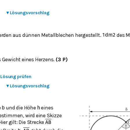
▾
Lösungsvorschlag
erden aus dünnen Metallblechen hergestellt.
des M
1
dm
2
 Gewicht eines Herzens.
(3 P)
e Lösung prüfen
▾
Lösungsvorschlag
e
und die Höhe
eines
b
h
estimmen, wird eine Skizze
Hier gilt: Die Strecke
A
B