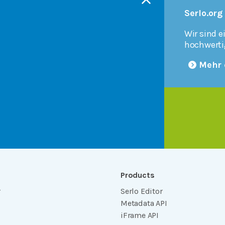
Serlo.org
Wir sind e
hochwerti
Mehr 
Products
r
Serlo Editor
Metadata API
iFrame API