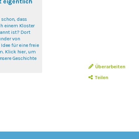
 eigentlich
 schon, dass
ch einem Kloster
annt ist? Dort
ünder von
 Idee für eine freie
m. Klick hier, um
nsere Geschichte
Überarbeiten
Teilen