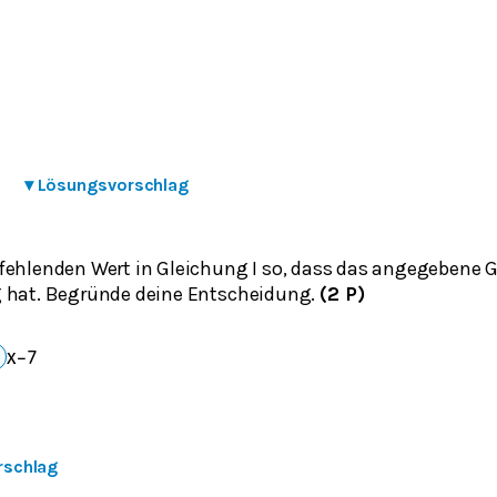
6
▾
Lösungsvorschlag
fehlenden Wert in Gleichung I so, dass das angegebene
 hat. Begründe deine Entscheidung.
(2 P)
x
−
7
rschlag