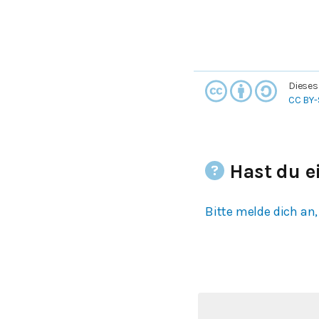
Dieses
CC BY-
Hast du e
Bitte melde dich an,