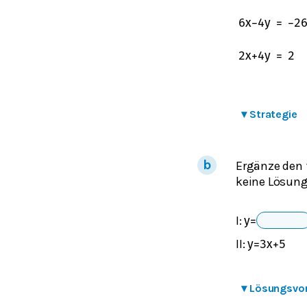
6
x
−
4
y
=
−
2
2
x
+
4
y
=
2
▾
Strategie
Ergänze den 
keine Lösung
I:
y
=
II:
y
=
3
x
+
5
▾
Lösungsvo