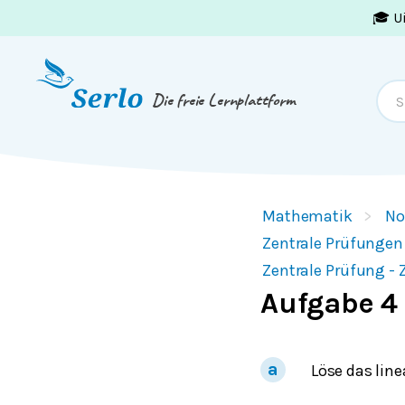
🎓 U
Springe zum
Inhalt
oder
Footer
Die freie Lernplattform
Mathematik
No
Zentrale Prüfungen
Zentrale Prüfung - 
Aufgabe 4
Löse das lin