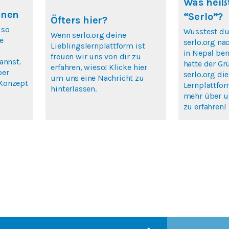
Was heißt
rnen
“Serlo”?
Öfters hier?
 so
Wusstest du
Wenn serlo.org deine
e
serlo.org na
Lieblingslernplattform ist
in Nepal ben
freuen wir uns von dir zu
annst.
hatte der Gr
erfahren, wieso! Klicke hier
ber
serlo.org die
um uns eine Nachricht zu
Konzept
Lernplattfor
hinterlassen.
mehr über u
zu erfahren!