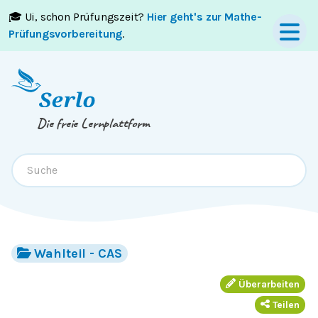
🎓 Ui, schon Prüfungszeit?
Hier geht's zur Mathe-
Springe zum
Inhalt
oder
Footer
Prüfungsvorbereitung
.
Die freie Lernplattform
Wahlteil - CAS
Überarbeiten
Teilen