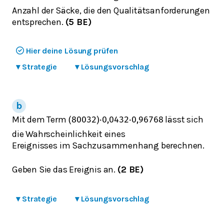
Anzahl der Säcke, die den Qualitätsanforderungen
entsprechen.
(5 BE)
Hier deine Lösung prüfen
▾
Strategie
▾
Lösungsvorschlag
Mit dem Term
lässt sich
(
800
32
)
⋅
0,04
32
⋅
0,96
768
die Wahrscheinlichkeit eines
Ereignisses im Sachzusammenhang berechnen.
Geben Sie das Ereignis an.
(2 BE)
▾
Strategie
▾
Lösungsvorschlag