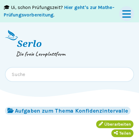
🎓 Ui, schon Prüfungszeit?
Hier geht's zur Mathe-
Springe zum
Inhalt
oder
Footer
Prüfungsvorbereitung
.
Die freie Lernplattform
Aufgaben zum Thema Konfidenzintervalle
Überarbeiten
Teilen