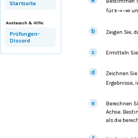
Bestimmen Si
Startseite
für
u
x
→
−
∞
Austausch & Hilfe:
Zeigen Sie, d
Prüfungen-
Discord
Ermitteln Si
Zeichnen Si
Ergebnisse, 
Berechnen Si
Achse. Besti
als die bere