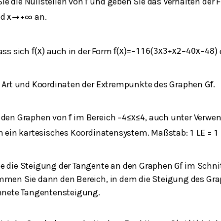
e die Nullstellen von
und geben Sie das Verhalten der
f
nd
an.
x
→
+
∞
ass sich
auch in der Form
f
(
x
)
f
(
x
)
=
−
1
16
(
3
x
3
+
x
2
−
40
x
−
48
)
e Art und Koordinaten der Extrempunkte des Graphen
.
G
f
e den Graphen von
im Bereich
, auch unter Verwe
f
−
4
≤
x
≤
4
in ein kartesisches Koordinatensystem. Maßstab:
LE =
1
1
e die Steigung der Tangente an den Graphen
im Schni
G
f
mmen Sie dann den Bereich, in dem die Steigung des Gr
chnete Tangentensteigung.