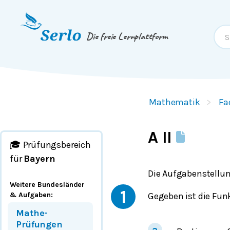
Springe zum
Inhalt
oder
Footer
Die freie Lernplattform
Mathematik
Fa
A II
🎓 Prüfungsbereich
für
Bayern
Die Aufgabenstellun
Weitere Bundesländer
1
Gegeben ist die Fun
& Aufgaben
:
Mathe-
Prüfungen