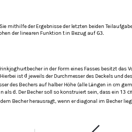
ie mithilfe der Ergebnisse der letzten beiden Teilaufgab
phen der linearen Funktion
in Bezug auf
.
t
G
3
rinkjoghurtbecher in der Form eines Fasses besitzt das 
 Hierbei ist
jeweils der Durchmesser des Deckels und d
d
er des Bechers auf halber Höhe (alle Längen in cm gem
in als
. Der Becher soll so konstruiert sein, dass ein
d
13
c
dem Becher herausragt, wenn er diagonal im Becher liegt