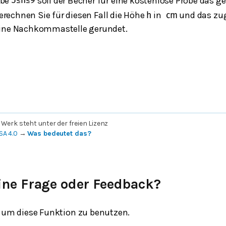
abe
soll der Becher für eine kostenlose Probe das 
5
≤
h
≤
9
erechnen Sie für diesen Fall die Höhe
in
und das zu
h
cm
ine Nachkommastelle gerundet.
 Werk steht unter der freien Lizenz
SA 4.0
→
Was bedeutet das?
ine Frage oder Feedback?
um diese Funktion zu benutzen.