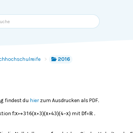
chhochschulreife
2016
g findest du
hier
zum Ausdrucken als PDF.
ktion
mit
.
f
:
x
↦
3
16
(
x
+
3
)
(
x
+
4
3
)
(
4
−
x
)
D
f
=
ℝ