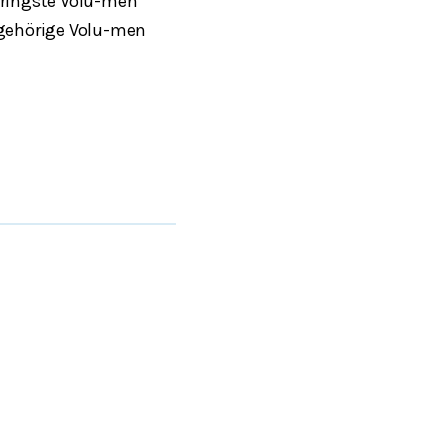
geringste Volu-men
gehörige Volu-men