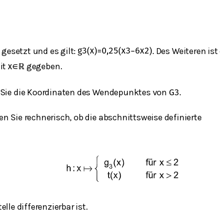
gesetzt und es gilt:
. Des Weiteren ist
g
3
(
x
)
=
0,25
(
x
3
−
6
x
2
)
it
gegeben.
x
∈
ℝ
Sie die Koordinaten des Wendepunktes von
.
G
3
 Sie rechnerisch, ob die abschnittsweise definierte
elle differenzierbar ist.