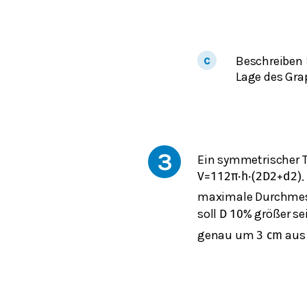
Beschreiben S
Lage des Gra
3
Ein symmetrischer T
.
V
=
1
12
π
⋅
h
⋅
(
2
D
2
+
d
2
)
maximale Durchmess
soll
% größer se
D
10
genau um
aus 
3
cm