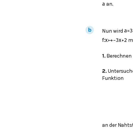
an.
a
Nun wird
a
=
3
m
f
:
x
↦
−
3
x
+
2
1.
Berechnen 
2.
Untersuchen
Funktion
an der Nahtst