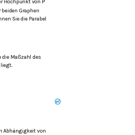
er Hochpunkt von
P
er beiden Graphen
nen Sie die Parabel
e die Maßzahl des
liegt.
in Abhängigkeit von