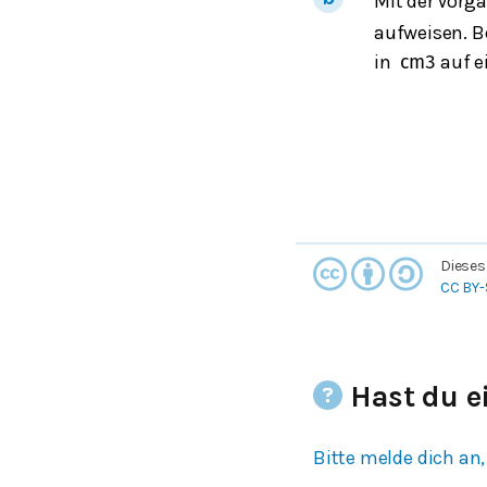
Mit der Vorg
aufweisen. B
in
auf e
cm
3
Dieses
CC BY-
Hast du e
Bitte melde dich an,