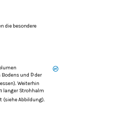
en die besondere
Volumen
es Bodens und
der
D
essen). Weiterhin
langer Strohhalm
m
 (siehe Abbildung).