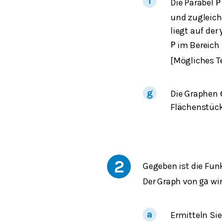
Die Parabel
P
und zugleic
liegt auf der
im Bereich
P
[Mögliches T
Die Graphen
Flächenstücks
2
Gegeben ist die Fu
Der Graph von
wi
g
a
Ermitteln Sie