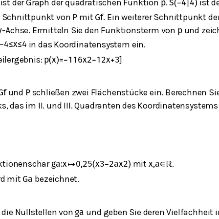
ist der Graph der quadratischen Funktion
.
ist d
p
S
(
−
4
|
4
)
h Schnittpunkt von
mit
. Ein weiterer Schnittpunkt d
P
G
f
-Achse. Ermitteln Sie den Funktionsterm von
und zeich
y
p
in das Koordinatensystem ein.
−
4
≤
x
≤
4
eilergebnis:
]
p
(
x
)
=
−
1
16
x
2
−
1
2
x
+
3
und
schließen zwei Flächenstücke ein. Berechnen Si
G
f
P
, das im II. und III. Quadranten des Koordinatensystems 
nktionenschar
mit
.
g
a
:
x
↦
0,25
(
x
3
−
2
a
x
2
)
x
,
a
∈
ℝ
rd mit
bezeichnet.
G
a
 die Nullstellen von
und geben Sie deren Vielfachheit 
g
a