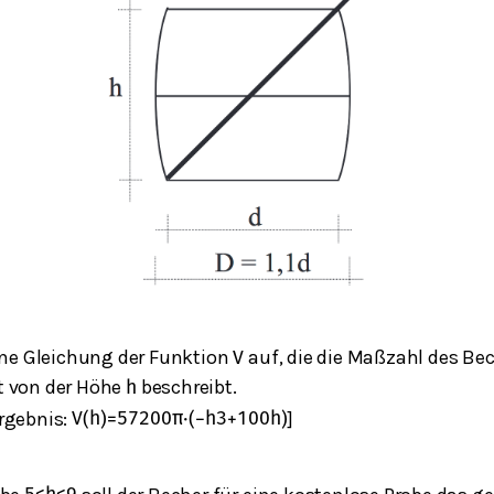
eine Gleichung der Funktion
auf, die die Maßzahl des Be
V
t von der Höhe
beschreibt.
h
rgebnis:
]
V
(
h
)
=
57
200
π
⋅
(
−
h
3
+
100
h
)