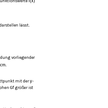
 Funktionswerte
f
(
x
)
darstellen lässt.
ndung vorliegender
cm
.
ttpunkt mit der
-
y
aphen
größer ist
G
f