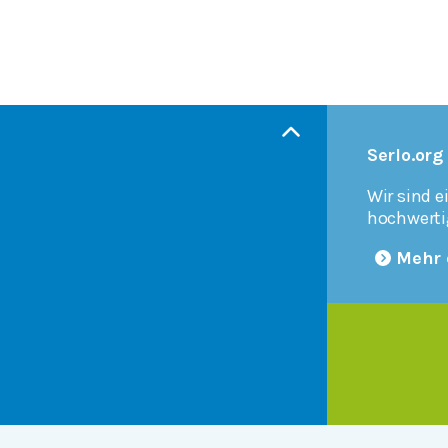
Serlo.org
Wir sind e
hochwerti
Mehr 