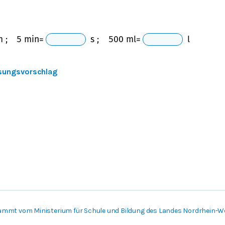
m
;
5
m
i
n
=
s
;
500
ml
=
l
sungsvorschlag
ammt vom Ministerium für Schule und Bildung des Landes Nordrhein-W