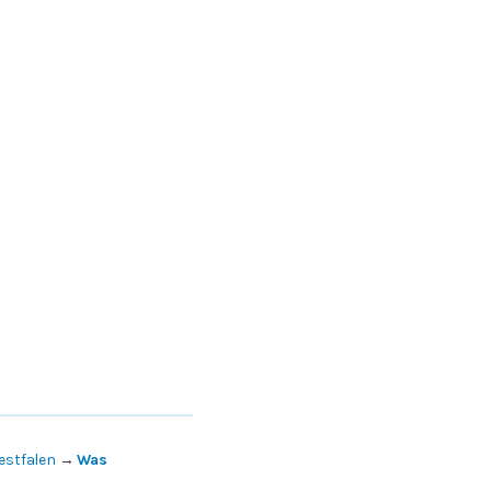
estfalen
→
Was