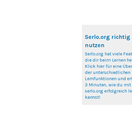
Serlo.org richtig
nutzen
Serlo.org hat viele Fea
die dir beim Lernen hel
Klick hier für eine Übe
der unterschiedlichen
Lernfunktionen und erf
3 Minuten, wie du mit
serlo.org erfolgreich l
kannst!