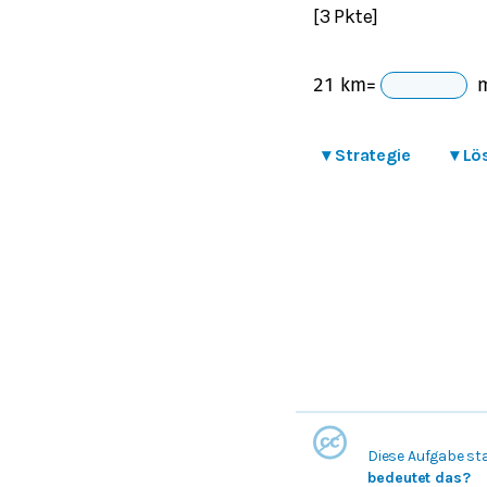
[3 Pkte]
21
k
m
=
▾
Strategie
▾
Lö
Diese Aufgabe st
bedeutet das?