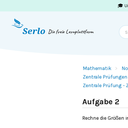
🎓 U
Springe zum
Inhalt
oder
Footer
Die freie Lernplattform
Mathematik
No
Zentrale Prüfungen 
Zentrale Prüfung - 
Aufgabe 2
Rechne die Größen i