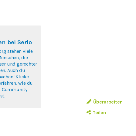
n bei Serlo
org stehen viele
Menschen, die
ser und gerechter
en. Auch du
achen! Klicke
erfahren, wie du
rlo Community
st.
Überarbeiten
Teilen