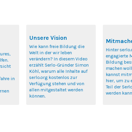
Unsere Vision
Mitmache
Wie kann freie Bildung die
Hinter serlo.
Welt in der wir leben
tures,
engagierte 
verändern? In diesem Video
fen.
Bildung bes
erzählt Serlo-Gründer Simon
rsicht
machen woll
Köhl, warum alle Inhalte auf
kannst mitm
serlo.org kostenlos zur
ahre in
hier, um zu 
Verfügung stehen und von
Teil der Se
allen mitgestaltet werden
ernen
werden kann
können.