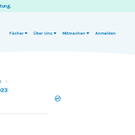
itung
.
Fächer
Über Uns
Mitmachen
Anmelden
k
023