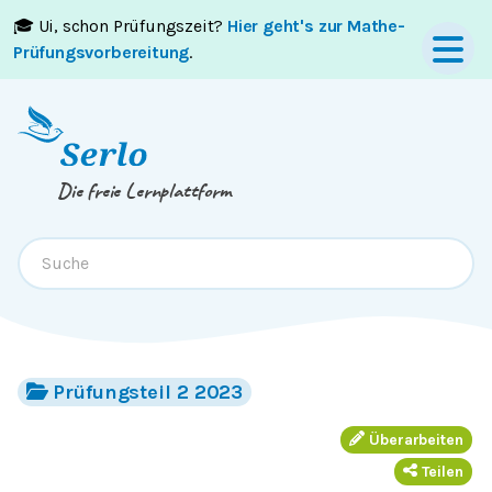
🎓 Ui, schon Prüfungszeit?
Hier geht's zur Mathe-
Springe zum
Inhalt
oder
Footer
Prüfungsvorbereitung
.
Die freie Lernplattform
Prüfungsteil 2 2023
Überarbeiten
Teilen