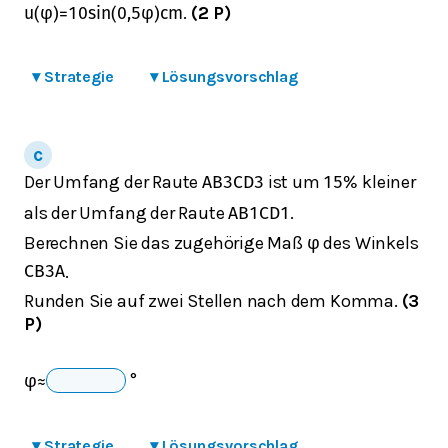
.
(2 P)
u
(
φ
)
=
10
sin
(
0,5
φ
)
cm
▾
Strategie
▾
Lösungsvorschlag
Der Umfang der Raute
ist um
kleiner
A
B
3
C
D
3
15
%
als der Umfang der Raute
.
A
B
1
C
D
1
Berechnen Sie das zugehörige Maß
des Winkels
φ
.
C
B
3
A
Runden Sie auf zwei Stellen nach dem Komma.
(3
P)
°
φ
≈
▾
Strategie
▾
Lösungsvorschlag