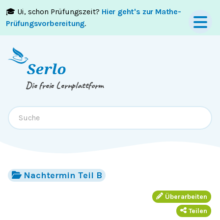
🎓 Ui, schon Prüfungszeit?
Hier geht's zur Mathe-
Springe zum
Inhalt
oder
Footer
Prüfungsvorbereitung
.
Die freie Lernplattform
Nachtermin Teil B
Überarbeiten
Teilen