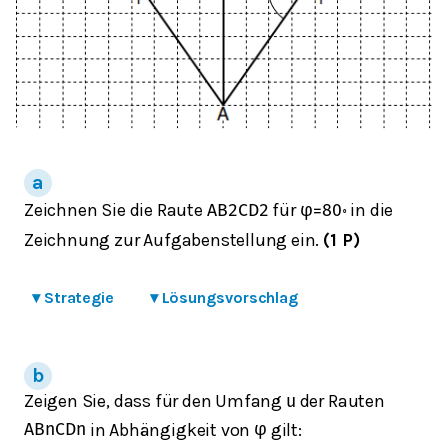
Zeichnen Sie die Raute
für
in die
A
B
2
C
D
2
φ
=
80
∘
Zeichnung zur Aufgabenstellung ein.
(1 P)
▾
Strategie
▾
Lösungsvorschlag
Zeigen Sie, dass für den Umfang
der Rauten
u
in Abhängigkeit von
gilt:
A
B
n
C
D
n
φ