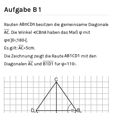
Aufgabe B 1
Rauten
besitzen die gemeinsame Diagonale
A
B
n
C
D
n
. Die Winkel
haben das Maß
mit
A
C
∢
C
B
n
A
φ
.
φ
∈
]
0
∘
;
180
∘
[
Es gilt:
.
A
C
=
5
cm
Die Zeichnung zeigt die Raute
mit den
A
B
1
C
D
1
Diagonalen
und
für
.
A
C
B
1
D
1
φ
=
110
∘