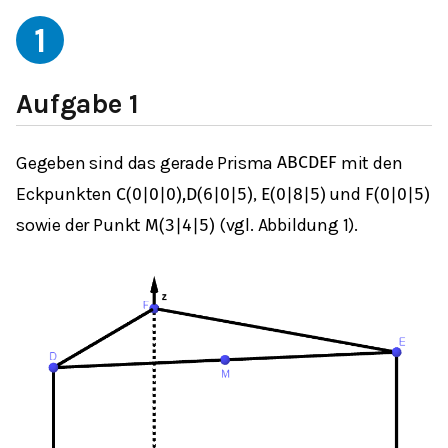
1
Aufgabe 1
Gegeben sind das gerade Prisma
mit den
A
B
C
D
E
F
Eckpunkten
,
und
C
(
0
|
0
|
0
)
,
D
(
6
|
0
|
5
)
E
(
0
|
8
|
5
)
F
(
0
|
0
|
5
)
sowie der Punkt
(vgl. Abbildung 1).
M
(
3
|
4
|
5
)