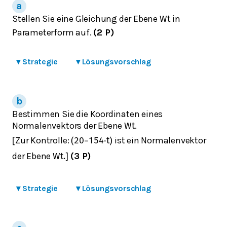
Stellen Sie eine Gleichung der Ebene
in
W
t
Parameterform auf.
(2 P)
▾
Strategie
▾
Lösungsvorschlag
Bestimmen Sie die Koordinaten eines
Normalenvektors der Ebene
.
W
t
Zur Kontrolle:
ist ein Normalenvektor
[
(
20
−
15
4
⋅
t
)
der Ebene
(3 P)
W
t
.
]
▾
Strategie
▾
Lösungsvorschlag