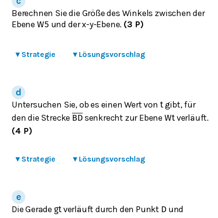
Berechnen Sie die Größe des Winkels zwischen der
Ebene
und der x-y-Ebene.
(3 P)
W
5
▾
Strategie
▾
Lösungsvorschlag
Untersuchen Sie, ob es einen Wert von
gibt, für
t
den die Strecke
senkrecht zur Ebene
verläuft.
B
D
W
t
(4 P)
▾
Strategie
▾
Lösungsvorschlag
Die Gerade
verläuft durch den Punkt
und
g
t
D