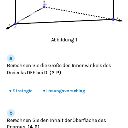
Abbildung 1
Berechnen Sie die Größe des Innenwinkels des
Dreiecks
bei
.
(2 P)
D
E
F
D
▾
Strategie
▾
Lösungsvorschlag
Berechnen Sie den Inhalt der Oberfläche des
Prismas.
(4 P)