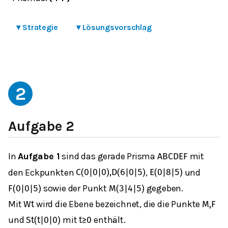
▾
Strategie
▾
Lösungsvorschlag
2
Aufgabe 2
In
Aufgabe 1
sind das gerade Prisma
mit
A
B
C
D
E
F
den Eckpunkten
,
und
C
(
0
|
0
|
0
)
,
D
(
6
|
0
|
5
)
E
(
0
|
8
|
5
)
sowie der Punkt
gegeben.
F
(
0
|
0
|
5
)
M
(
3
|
4
|
5
)
Mit
wird die Ebene bezeichnet, die die Punkte
W
t
M
,
F
und
mit
enthält.
S
t
(
t
|
0
|
0
)
t
≥
0