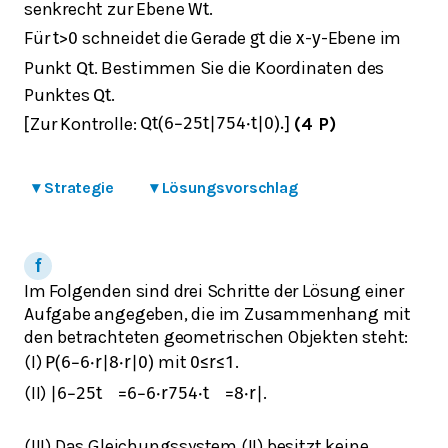
senkrecht zur Ebene
.
W
t
Für
schneidet die Gerade
die
-
-Ebene im
t
>
0
g
t
x
y
Punkt
. Bestimmen Sie die Koordinaten des
Q
t
Punktes
.
Q
t
Zur Kontrolle:
(4 P)
[
Q
t
(
6
−
25
t
|
75
4
⋅
t
|
0
)
.
]
▾
Strategie
▾
Lösungsvorschlag
Im Folgenden sind drei Schritte der Lösung einer
Aufgabe angegeben, die im Zusammenhang mit
den betrachteten geometrischen Objekten steht:
(I)
mit
.
P
(
6
−
6
⋅
r
|
8
⋅
r
|
0
)
0
≤
r
≤
1
(II)
.
|
6
−
25
t
=
6
−
6
⋅
r
75
4
⋅
t
=
8
⋅
r
|
(III) Das Gleichungssystem (II) besitzt keine