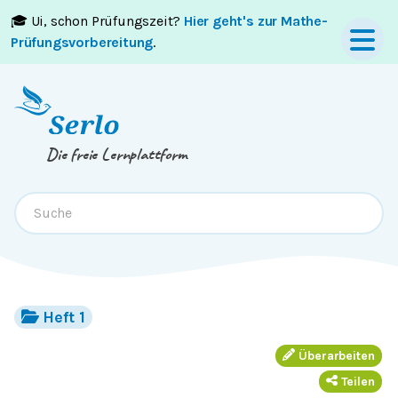
🎓 Ui, schon Prüfungszeit?
Hier geht's zur Mathe-
Springe zum
Inhalt
oder
Footer
Prüfungsvorbereitung
.
Die freie Lernplattform
Heft 1
Überarbeiten
Teilen