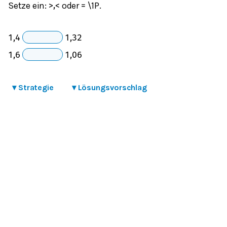
Setze ein:
oder
\1P.
>
,
<
=
1,4
1,32
1,6
1,06
▾
Strategie
▾
Lösungsvorschlag