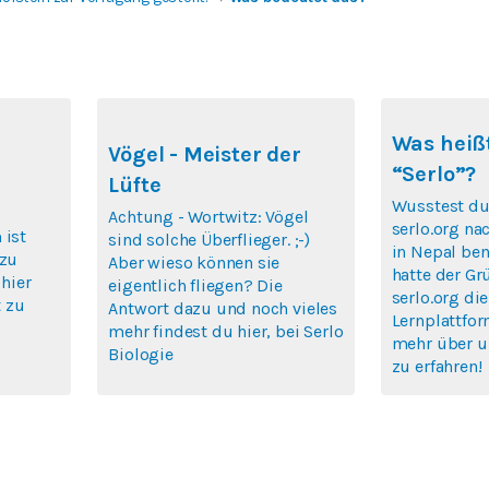
Was heißt
Vögel - Meister der
“Serlo”?
Lüfte
Wusstest du
Achtung - Wortwitz: Vögel
serlo.org na
 ist
sind solche Überflieger. ;-)
in Nepal ben
 zu
Aber wieso können sie
hatte der Gr
 hier
eigentlich fliegen? Die
serlo.org die
 zu
Antwort dazu und noch vieles
Lernplattfor
mehr findest du hier, bei Serlo
mehr über u
Biologie
zu erfahren!