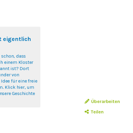
 eigentlich
 schon, dass
ch einem Kloster
annt ist? Dort
ünder von
 Idee für eine freie
m. Klick hier, um
nsere Geschichte
Überarbeiten
Teilen