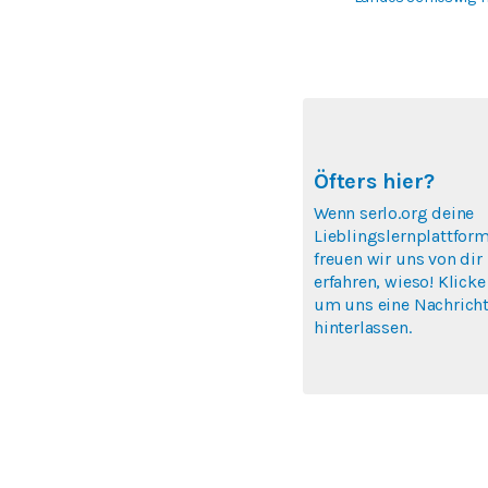
Öfters hier?
Wenn serlo.org deine
Lieblingslernplattform
freuen wir uns von dir
erfahren, wieso! Klicke
um uns eine Nachricht
hinterlassen.