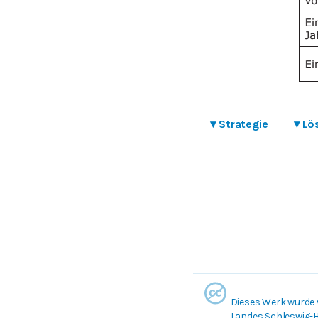
▾
Strategie
▾
Lö
Dieses Werk wurde 
Landes Schleswig-Ho