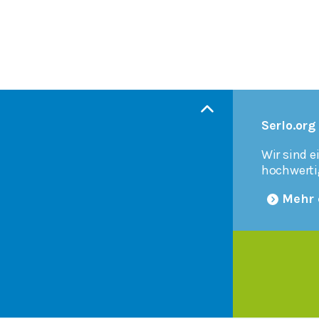
Serlo.org
Wir sind e
hochwerti
Mehr 