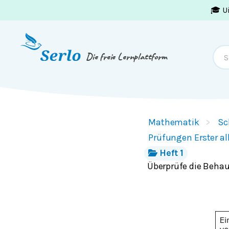
🎓 U
Springe zum
Inhalt
oder
Footer
Die freie Lernplattform
Mathematik
Sc
Prüfungen Erster a
Heft 1
Überprüfe die Behau