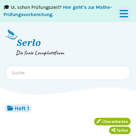
🎓 Ui, schon Prüfungszeit?
Hier geht's zur Mathe-
Springe zum
Inhalt
oder
Footer
Prüfungsvorbereitung
.
Die freie Lernplattform
Heft 1
Überarbeiten
Teilen