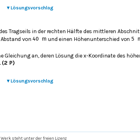
▾
Lösungsvorschlag
es Tragseils in der rechten Hälfte des mittleren Abschni
n Abstand von
und einen Höhenunterschied von
40
m
5
ne Gleichung an, deren Lösung die x-Koordinate des höhe
.
(2 P)
▾
Lösungsvorschlag
 Werk steht unter der freien Lizenz