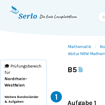
Springe zum
Inhalt
oder
Footer
Die freie Lernplattform
Mathematik
No
Abitur NRW Mathem
🎓 Prüfungsbereich
B5
für
Nordrhein-
Westfalen
1
Weitere Bundesländer
Aufgabe 1
& Aufgaben
: