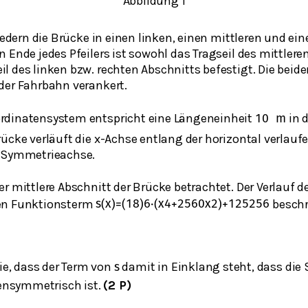
Abbildung 1
liedern die Brücke in einen linken, einen mittleren und ei
 Ende jedes Pfeilers ist sowohl das Tragseil des mittlere
l des linken bzw. rechten Abschnitts befestigt. Die beid
der Fahrbahn verankert.
rdinatensystem entspricht eine Längeneinheit
in d
10
m
ücke verläuft die x-Achse entlang der horizontal verlauf
r Symmetrieachse.
r mittlere Abschnitt der Brücke betrachtet. Der Verlauf de
en Funktionsterm
beschr
s
(
x
)
=
(
1
8
)
6
⋅
(
x
4
+
2560
x
2
)
+
125
256
e, dass der Term von
damit in Einklang steht, dass die 
s
ensymmetrisch ist.
(2 P)