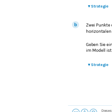
▾
Strategie
Zwei Punkte d
horizontale
Geben Sie ei
im Modell ist
▾
Strategie
Dieses