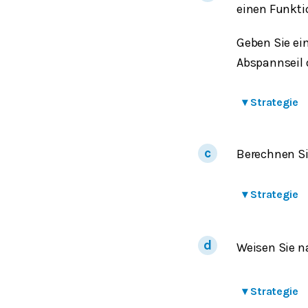
einen Funkti
Geben Sie e
Abspannseil d
▾
Strategie
Berechnen Sie
▾
Strategie
Weisen Sie n
▾
Strategie