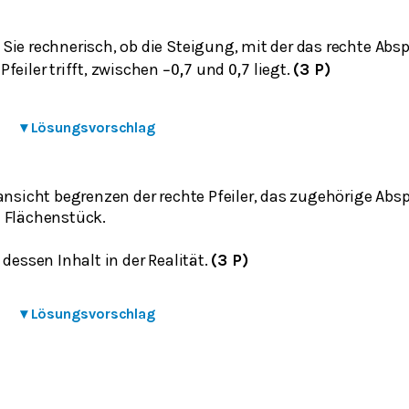
Sie rechnerisch, ob die Steigung, mit der das rechte Abs
feiler trifft, zwischen
und
liegt.
(3 P)
−
0,7
0,7
▾
Lösungsvorschlag
ansicht begrenzen der rechte Pfeiler, das zugehörige Abs
 Flächenstück.
 dessen Inhalt in der Realität.
(3 P)
▾
Lösungsvorschlag