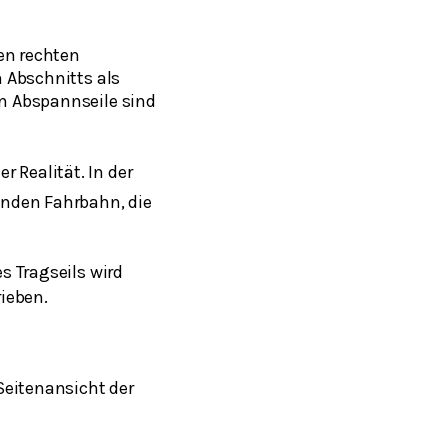
nen rechten
n Abschnitts als
en Abspannseile sind
er Realität. In der
enden Fahrbahn, die
s Tragseils wird
ieben.
Seitenansicht der