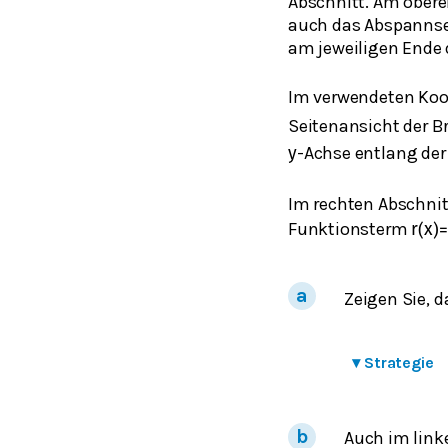
Abschnitt. Am oberen
auch das Abspannsei
am jeweiligen Ende 
Im verwendeten Koo
Seitenansicht der B
-Achse entlang de
y
Im rechten Abschnit
Funktionsterm
r
(
x
)
Zeigen Sie, 
▾
Strategie
Auch im link