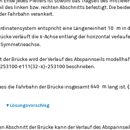
 Ende jedes Pfeilers ist sowohl das Tragseil des mittlere
l des linken bzw. rechten Abschnitts befestigt. Die beid
der Fahrbahn verankert.
rdinatensystem entspricht eine Längeneinheit
in d
10
m
rücke verläuft die
-Achse entlang der horizontal verlauf
x
r Symmetrieachse.
t der Brücke wird der Verlauf des Abspannseils modellhaf
beschrieben.
=
253
100
⋅
e
1
11
(
32
−
x
)
−
253
100
dass die Fahrbahn der Brücke insgesamt
lang ist.
(
640
m
▾
Lösungsvorschlag
en Abschnitt der Brücke kann der Verlauf des Abspannsei