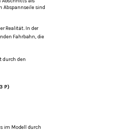
n Abschnitts als
en Abspannseile sind
er Realität. In der
enden Fahrbahn, die
t durch den
3 P)
ls im Modell durch