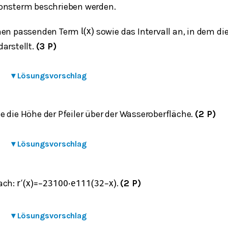
onsterm beschrieben werden.
inen passenden Term
sowie das Intervall an, in dem di
l
(
x
)
arstellt.
(3 P)
▾
Lösungsvorschlag
 die Höhe der Pfeiler über der Wasseroberfläche.
(2 P)
▾
Lösungsvorschlag
ach:
.
(2 P)
r
′
(
x
)
=
−
23
100
⋅
e
1
11
(
32
−
x
)
▾
Lösungsvorschlag