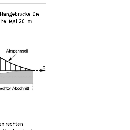
 Hängebrücke. Die
che liegt
20
m
nen rechten